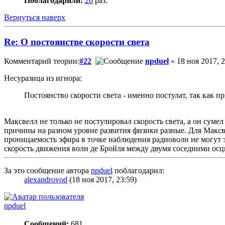
Поблагодарили:
26
раз.
Вернуться наверх
Re: О постоянстве скорости света
Комментарий теории:
#22
npduel
» 18 ноя 2017, 2
Несуразица из игнора:
Постоянство скорости света - именно постулат, так как п
Максвелл не только не постулировал скорость света, а он сум
причины на разном уровне развития физики разные. Для Максв
проницаемость эфира в точке наблюдения радиоволн не могут за
скорость движения волн де Бройля между двумя соседними осц
За это сообщение автора
npduel
поблагодарил:
alexandrovod
(18 ноя 2017, 23:59)
npduel
Сообщений:
681