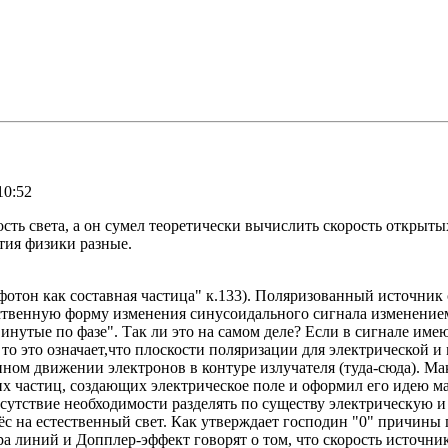
10:52
ость света, а он сумел теоретически вычислить скорость откры
тия физики разные.
фотон как составная частица" к.133). Поляризованный источник 
нственную форму изменения синусоидального сигнала изменение
нутые по фазе". Так ли это на самом деле? Если в сигнале имею
, то это означает,что плоскости поляризации для электрической
нном движении электронов в контуре излучателя (туда-сюда). М
 частиц, создающих электрическое поле и оформил его идею ма
тсутствие необходимости разделять по существу электрическую 
 на естественный свет. Как утверждает господин "0" причины п
а линий и Допплер-эффект говорят о том, что скорость источника