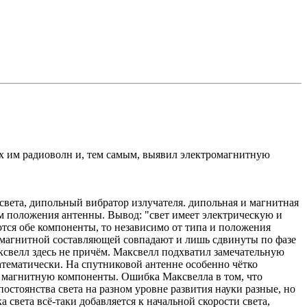
тых им радиоволн и, тем самым, выявил электромагнитную
света, дипольный вибратор излучателя. дипольная и магнитная
м положения антенны. Вывод: "свет имеет электрическую и
тся обе компоненты, то независимо от типа и положения
 и магнитной составляющей совпадают и лишь сдвинуты по фазе
аксвелл здесь не причём. Максвелл подхватил замечательную
тематически. На спутниковой антенне особенно чётко
и магнитную компоненты. Ошибка Максвелла в том, что
остоянства света на разном уровне развития науки разные, но
 света всё-таки добавляется к начальной скорости света,