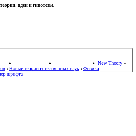
еории, идеи и гипотезы.
НАУКИ
ПОИСК ТЕОРИЙ
СТАРЫЙ ПОРТАЛ
New Theory
»
мов
‹
Новые теории естественных наук
‹
Физика
мер шрифта