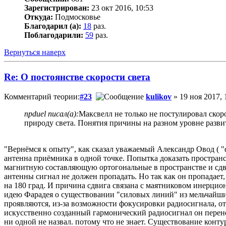
Зарегистрирован:
23 окт 2016, 10:53
Откуда:
Подмосковье
Благодарил (а):
18
раз.
Поблагодарили:
59
раз.
Вернуться наверх
Re: О постоянстве скорости света
Комментарий теории:
#23
kulikov
» 19 ноя 2017, 
npduel писал(а):
Максвелл не только не постулировал скор
природу света. Понятия причины на разном уровне разви
"Вернёмся к опыту", как сказал уважаемый Александр Овод ( "
антенна приёмника в одной точке. Попытка доказать простра
магнитную составляющую ортогональные в пространстве и сдви
антенны сигнал не должен пропадать. Но так как он пропадает
на 180 град. И причина сдвига связана с маятниковом инерцио
идею Фарадея о существовании "силовых линий" из мельчайших
проявляются, из-за возможности фокусировки радиосигнала, о
искусственно созданный гармонический радиосигнал он перенёс
ни одной не назвал. потому что не знает. Существование контур