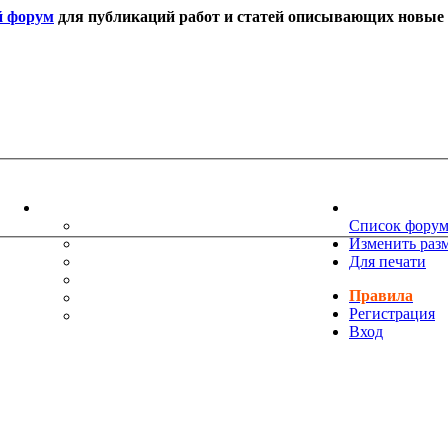
й форум
для публикаций работ и статей описывающих новые т
ИНФОРМАЦИЯ
НОВОСТИ 
ТЕХНИЧЕСКАЯ ПОДДЕРЖКА
Список фору
ЕНИЯ
ПОЖЕЛАНИЯ
Изменить раз
ПРАВИЛА ФОРУМА
Для печати
ЧАСТО ЗАДАВАЕМЫЕ ВОПРОСЫ
Правила
НАУК
РУКОВОДСТВО ПО BBCODE
Регистрация
ДОПОЛНИТЕЛЬНЫЕ BBCODE
Вход