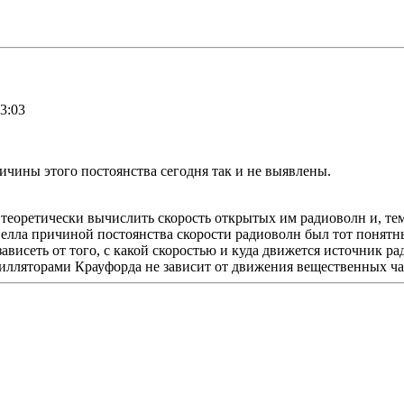
3:03
ричины этого постоянства сегодня так и не выявлены.
ел теоретически вычислить скорость открытых им радиоволн и, 
елла причиной постоянства скорости радиоволн был тот понятны
висеть от того, с какой скоростью и куда движется источник рад
илляторами Крауфорда не зависит от движения вещественных ча