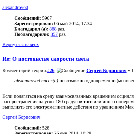
alexandrovod
Сообщений:
5967
Зарегистрирован:
06 май 2014, 17:34
Благодарил (а):
868
раз.
Поблагодарили:
357
раз.
Вернуться наверх
Re: О постоянстве скорости света
Комментарий теории:
#26
Сергей Борисович
» 1
alexandrovod писал(а):
невозможно одновременно (мгновен
Если полагаться на среду взаимосвязанных вращением осциллят
распространения на углы 180 градусов того или иного попере
выполнять его электромагнитные действия по уравнениям Мак
Сергей Борисович
Сообщений:
528
Зарегистрирован:
26 янв 2014, 10:28