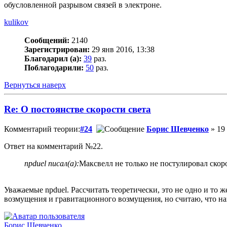
обусловленной разрывом связей в электроне.
kulikov
Сообщений:
2140
Зарегистрирован:
29 янв 2016, 13:38
Благодарил (а):
39
раз.
Поблагодарили:
50
раз.
Вернуться наверх
Re: О постоянстве скорости света
Комментарий теории:
#24
Борис Шевченко
» 19 
Ответ на комментарий №22.
npduel писал(а):
Максвелл не только не постулировал скор
Уважаемые npduel. Рассчитать теоретически, это не одно и то 
возмущения и гравитационного возмущения, но считаю, что навр
Борис Шевченко