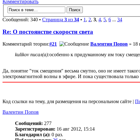
Комментировать
Сообщений: 340 •
Страница
3
из
34
•
1
,
2
,
3
,
4
,
5
,
6
...
34
Re: О постоянстве скорости света
Комментарий теории:
#21
Валентин Попов
» 18 
kulikov писал(а):
особенно к придуманному им току смеще
Да, понятие "ток смещения" весьма смутно, оно не имеет таког
электромагнитной волны в эфире. И пока существовала только 
Код ссылки на тему, для размещения на персональном сайте |
По
Валентин Попов
Сообщений:
277
Зарегистрирован:
16 авг 2012, 15:14
Благодарил (а):
0 раз.