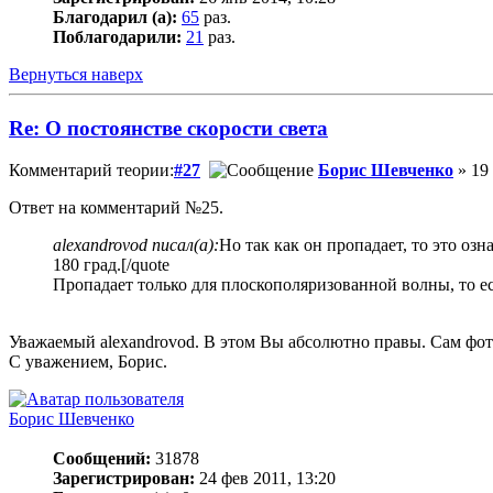
Благодарил (а):
65
раз.
Поблагодарили:
21
раз.
Вернуться наверх
Re: О постоянстве скорости света
Комментарий теории:
#27
Борис Шевченко
» 19 
Ответ на комментарий №25.
alexandrovod писал(а):
Но так как он пропадает, то это о
180 град.[/quote
Пропадает только для плоскополяризованной волны, то ес
Уважаемый alexandrovod. В этом Вы абсолютно правы. Сам фот
С уважением, Борис.
Борис Шевченко
Сообщений:
31878
Зарегистрирован:
24 фев 2011, 13:20