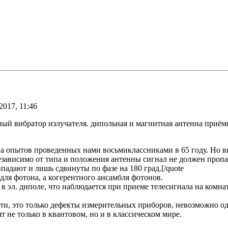
2017, 11:46
ый вибратор излучателя. дипольная и магнитная антенна приёмн
а опытов проведенных нами восьмиклассниками в 65 году. Но в
езависимо от типа и положения антенны сигнал не должен пропада
адают и лишь сдвинуты по фазе на 180 град.[/quote
для фотона, а когерентного ансамбля фотонов.
 в эл. диполе, что наблюдается при приеме телесигнала на комна
ти, это только дефекты измерительных приборов, невозможно о
 не только в квантовом, но и в классическом мире.