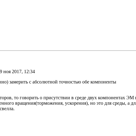
9 ноя 2017, 12:34
но) замерить с абсолютной точностью обе компоненты
оров, то говорить о присутствии в среде двух компонентах ЭМ н
менного вращения(торможения, ускорения), но это для среды, а 
свелла.