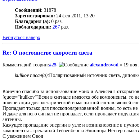
Сообщений:
31878
Зарегистрирован:
24 фев 2011, 13:20
Благодарил (а):
0 раз.
Поблагодарили:
267
раз.
Вернуться наверх
Re: О постоянстве скорости света
Комментарий теории:
#25
alexandrovod
» 19 ноя 
kulikov писал(а):
Поляризованный источник света, дипольн
Конечно спасибо за использование моих и Алексея Поткорытов
[quote="kulikov"]Если в сигнале имеются обе компоненты, то н
поляризации для электрической и магнитной составляющей совп
Пропадает только для плоскополяризованной волны, то есть не 
И даже для него сигнал не пропадает, если пропадает индукция
антенны.
Кажущее пропадание энергии в узле и возникновение в пучнос
компоненты - треклятый Гейзенберг и Элионора Нёттер пакостят
С уважением Овод