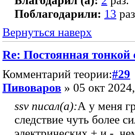
Благодарил (а):
2
раз.
Поблагодарили:
13
раз
Вернуться наверх
Re: Постоянная тонкой
Комментарий теории:
#29
Пивоваров
» 05 окт 2024,
ssv писал(а):
А у меня г
следствие чуть более с
электрических + и -, че