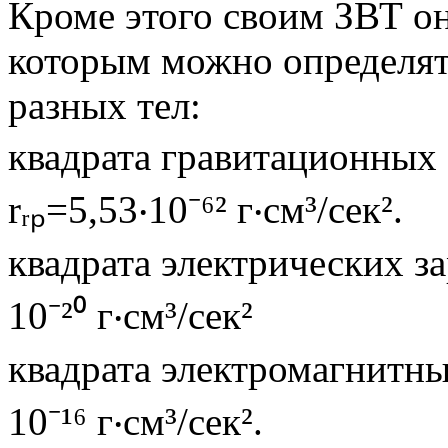
Кроме этого своим ЗВТ о
которым можно определят
разных тел:
квадрата гравитационных з
rᵣₚ=5,53‧10⁻⁶² г‧см³/сек².
квадрата электрических зар
10⁻²⁰ г‧см³/сек²
квадрата электромагнитных
10⁻¹⁶ г‧см³/сек².