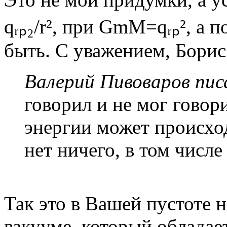
qᵣₚ₂/r², при GmM=qᵣₚ², а 
быть. С уважением, Борис
Валерий Пивоваров писа
говорил и не мог говор
энергии может происход
нет ничего, в том числе
Так это в Вашей пустоте н
вакууме, который облада