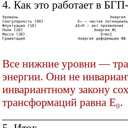
4. Как это работает в БГП
Поле (2D)	                        Энергия 
Гравитация	                 Энергия деформа
Все нижние уровни — тр
энергии. Они не инвариа
инвариантному закону сох
трансформаций равна Е₀.
______________________
5. Итог