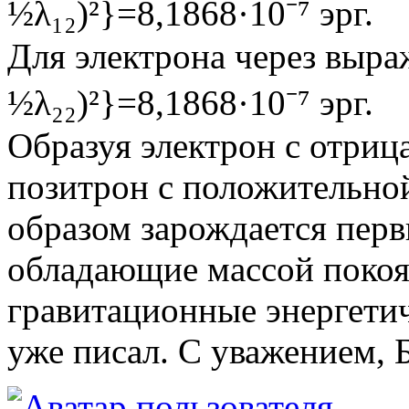
½λ₁₂)²}=8,1868·10⁻⁷ эрг.
Для электрона через выраж
½λ₂₂)²}=8,1868·10⁻⁷ эрг.
Образуя электрон с отриц
позитрон с положительно
образом зарождается перви
обладающие массой покоя
гравитационные энергетич
уже писал. С уважением, 