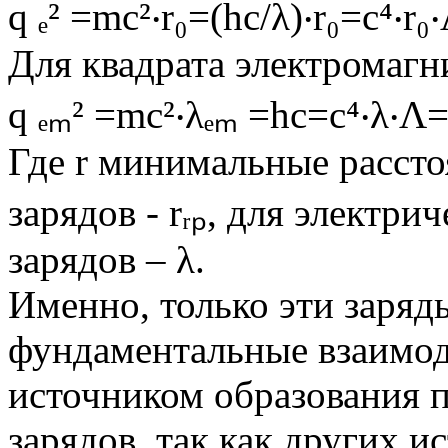
q ₑ² =mc²‧r₀=(hc/λ)‧r₀=c⁴‧r₀
Для квадрата электромагн
q ₑₘ² =mc²‧λₑₘ =hc=c⁴‧λ‧Λ=1
Где r минимальные расст
зарядов - rᵣₚ, для электри
зарядов – λ.
Именно, только эти заряд
фундаментальные взаимод
источником образования п
зарядов, так как других 