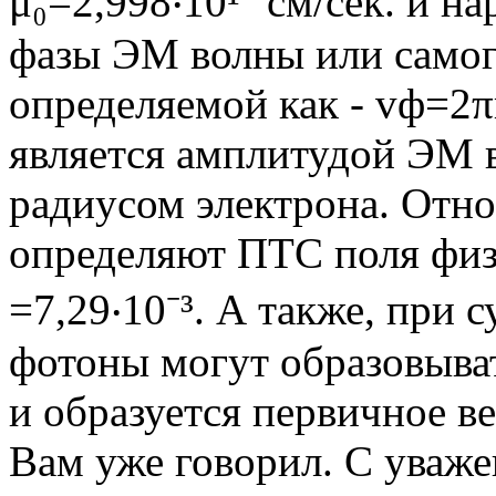
μ₀=2,998‧10¹⁰ см/сек. и н
фазы ЭМ волны или самог
определяемой как - vф=2πr
является амплитудой ЭМ 
радиусом электрона. Отно
определяют ПТС поля физ. 
=7,29‧10⁻³. А также, при
фотоны могут образовыва
и образуется первичное в
Вам уже говорил. С уваже