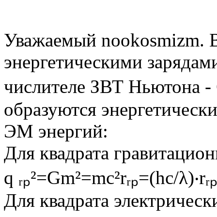
Уважаемый nookosmizm. В
энергетическими зарядам
числителе ЗВТ Ньютона - 
образуются энергетически
ЭМ энергий:
Для квадрата гравитацион
q ᵣₚ²=Gm²=mc²rᵣₚ=(hc/λ)‧rᵣₚ
Для квадрата электрически