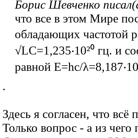
Борис Шевченко писал(
что все в этом Мире по
обладающих частотой ра
√LC=1,235‧10²⁰ гц. и с
равной E=hc/λ=8,187‧10
.
Здесь я согласен, что всё
Только вопрос - а из чег