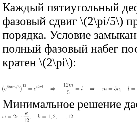
Каждый пятиугольный деф
фазовый сдвиг \(2\pi/5\) п
порядка. Условие замыкан
полный фазовый набег пос
кратен \(2\pi\):
Минимальное решение даё