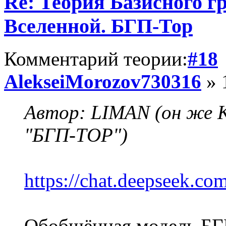
Re: Теория Базисного г
Вселенной. БГП-Тор
Комментарий теории:
#18
AlekseiMorozov730316
» 
Автор: LIMAN (он же К
"БГП-ТОР")
https://chat.deepseek.co
Обобщённая модель БГ