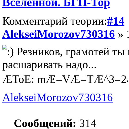
Вселенной. БГП-Тор
Комментарий теории:
#14
AlekseiMorozov730316
» 
Резников, грамотей ты н
расшаривать надо...
ÆToE: mÆ=VÆ=TÆ^3=
AlekseiMorozov730316
Сообщений:
314