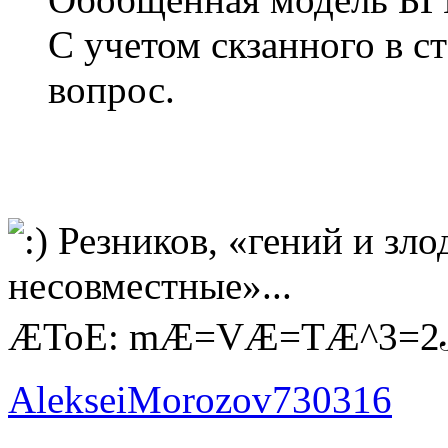
С учетом скзанного в с
вопрос.
Резников, «гений и зл
несовместные»...
ÆToE: mÆ=VÆ=TÆ^3=
AlekseiMorozov730316