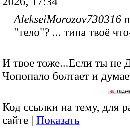
2026, 17:34
AlekseiMorozov730316 п
"тело"? ... типа твоё чт
И твое тоже...Если ты не Д
Чопопало болтает и думает,
Подел
Код ссылки на тему, для 
сайте |
Показать