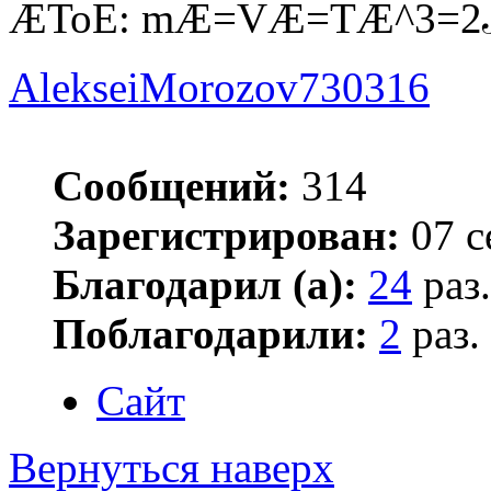
ÆToE: mÆ=VÆ=TÆ^3=
AlekseiMorozov730316
Сообщений:
314
Зарегистрирован:
07 с
Благодарил (а):
24
раз.
Поблагодарили:
2
раз.
Сайт
Вернуться наверх