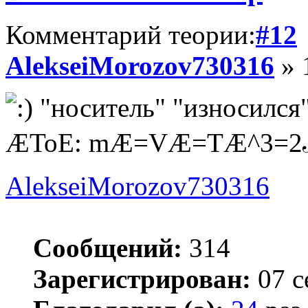
Комментарий теории:
#12
AlekseiMorozov730316
» 
"носитель" "износился"
ÆToE: mÆ=VÆ=TÆ^3=
AlekseiMorozov730316
Сообщений:
314
Зарегистрирован:
07 с