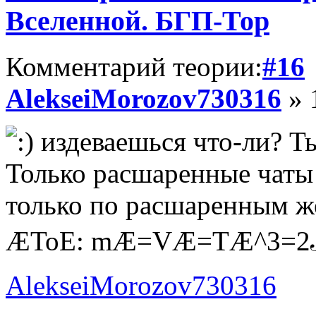
Вселенной. БГП-Тор
Комментарий теории:
#16
AlekseiMorozov730316
» 
издеваешься что-ли? Ты
Только расшаренные чаты 
только по расшаренным же
ÆToE: mÆ=VÆ=TÆ^3=
AlekseiMorozov730316