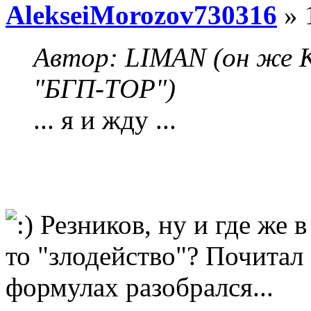
AlekseiMorozov730316
» 
Автор: LIMAN (он же К
"БГП-ТОР")
... я и жду ...
Резников, ну и где же 
то "злодейство"? Почитал 
формулах разобрался...