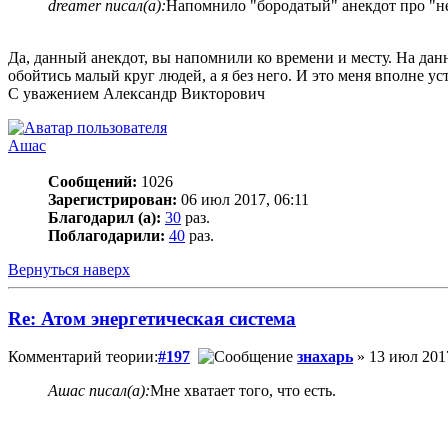
dreamer писал(а):
Напомнило "бородатый" анекдот про "не
Да, данный анекдот, вы напомнили ко времени и месту. На данн
обойтись малый круг людей, а я без него. И это меня вполне уст
С уважением Александр Викторович
Ашас
Сообщений:
1026
Зарегистрирован:
06 июл 2017, 06:11
Благодарил (а):
30
раз.
Поблагодарили:
40
раз.
Вернуться наверх
Re: Атом энергетическая система
Комментарий теории:
#197
знахарь
» 13 июл 2017
Ашас писал(а):
Мне хватает того, что есть.