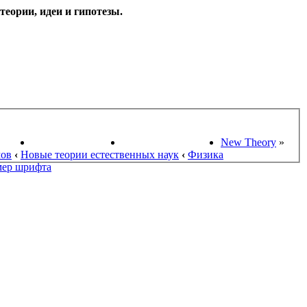
еории, идеи и гипотезы.
НАУКИ
ПОИСК ТЕОРИЙ
СТАРЫЙ ПОРТАЛ
New Theory
»
мов
‹
Новые теории естественных наук
‹
Физика
мер шрифта