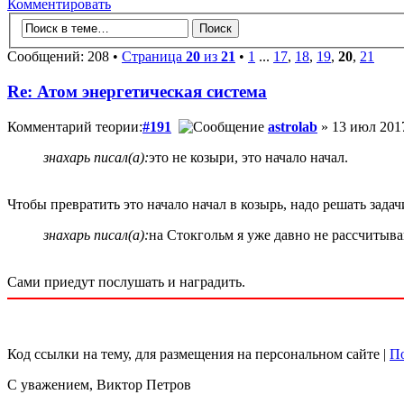
Комментировать
Сообщений: 208 •
Страница
20
из
21
•
1
...
17
,
18
,
19
,
20
,
21
Re: Атом энергетическая система
Комментарий теории:
#191
astrolab
» 13 июл 2017
знахарь писал(а):
это не козыри, это начало начал.
Чтобы превратить это начало начал в козырь, надо решать задачи
знахарь писал(а):
на Стокгольм я уже давно не рассчитыв
Сами приедут послушать и наградить.
Код ссылки на тему, для размещения на персональном сайте |
По
С уважением, Виктор Петров