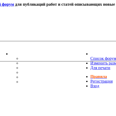
й форум
для публикаций работ и статей описывающих новые т
ИНФОРМАЦИЯ
НОВОСТИ 
ТЕХНИЧЕСКАЯ ПОДДЕРЖКА
Список фору
ЕНИЯ
ПОЖЕЛАНИЯ
Изменить раз
ПРАВИЛА ФОРУМА
Для печати
ЧАСТО ЗАДАВАЕМЫЕ ВОПРОСЫ
Правила
НАУК
РУКОВОДСТВО ПО BBCODE
Регистрация
ДОПОЛНИТЕЛЬНЫЕ BBCODE
Вход