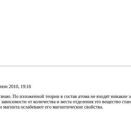
июн 2010, 19:16
я знаю. По изложенной теории в состав атома не входят никакие
ависимости от количества и места отделения это вещество стано
ии магнита ослабевают его магнитические свойства.