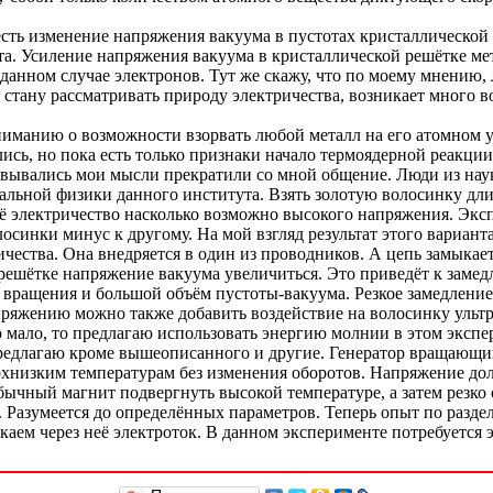
о есть изменение напряжения вакуума в пустотах кристаллическ
а. Усиление напряжения вакуума в кристаллической решётке ме
 данном случае электронов. Тут же скажу, что по моему мнению
е стану рассматривать природу электричества, возникает много 
ониманию о возможности взорвать любой металл на его атомном
ись, но пока есть только признаки начало термоядерной реакции
сновывались мои мысли прекратили со мной общение. Люди из на
ентальной физики данного института. Взять золотую волосинку 
её электричество насколько возможно высокого напряжения. Экс
осинки минус к другому. На мой взгляд результат этого вариант
чества. Она внедряется в один из проводников. А цепь замыкает
 решётке напряжение вакуума увеличиться. Это приведёт к заме
 вращения и большой объём пустоты-вакуума. Резкое замедление
яжению можно также добавить воздействие на волосинку ультраз
о мало, то предлагаю использовать энергию молнии в этом экспе
предлагаю кроме вышеописанного и другие. Генератор вращающи
рхнизким температурам без изменения оборотов. Напряжение до
бычный магнит подвергнуть высокой температуре, а затем резко 
я. Разумеется до определённых параметров. Теперь опыт по разд
скаем через неё электроток. В данном эксперименте потребуется