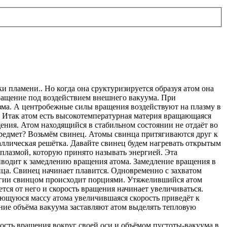
и пламени.. Но когда она сруктуризируется образуя атом она
Вращение под воздействием внешнего вакуума. При
зма. А центробежные силы вращения воздействуют на плазму в
. Итак атом есть высокотемпературная материя вращающаяся
ения. Атом находящийся в стабильном состоянии не отдаёт во
редмет? Возьмём свинец. Атомы свинца притягиваются друг к
аллическая решётка. Давайте свинец будем нагревать открытым
 плазмой, которую принято называть энергией. Эта
иводит к замедлению вращения атома. Замедление вращения в
ца. Свинец начинает плавится. Одновременно с захватом
ергии свинцом происходит порциями. Утяжелившийся атом
ется от него и скорость вращения начинает увеличиваться.
еющуюся массу атома увеличившаяся скорость приведёт к
ие объёма вакуума заставляют атом выделять тепловую
сть вращения вокруг своей оси и объёмом пустоты-вакуума в