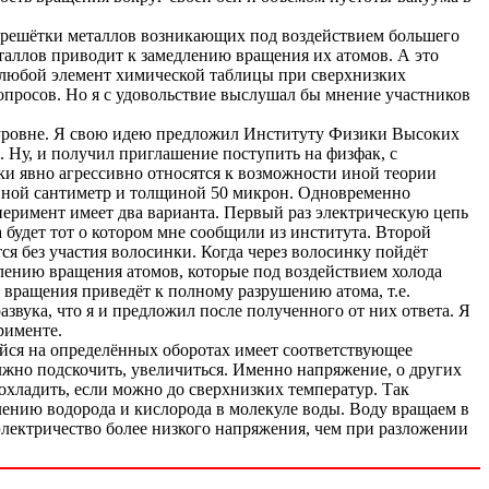
ой решётки металлов возникающих под воздействием большего
таллов приводит к замедлению вращения их атомов. А это
, любой элемент химической таблицы при сверхнизких
вопросов. Но я с удовольствие выслушал бы мнение участников
 уровне. Я свою идею предложил Институту Физики Высоких
. Ну, и получил приглашение поступить на физфак, с
уки явно агрессивно относятся к возможности иной теории
длиной сантиметр и толщиной 50 микрон. Одновременно
перимент имеет два варианта. Первый раз электрическую цепь
а будет тот о котором мне сообщили из института. Второй
ся без участия волосинки. Когда через волосинку пойдёт
длению вращения атомов, которые под воздействием холода
 вращения приведёт к полному разрушению атома, т.е.
вука, что я и предложил после полученного от них ответа. Я
рименте.
йся на определённых оборотах имеет соответствующее
лжно подскочить, увеличиться. Именно напряжение, о других
охладить, если можно до сверхнизких температур. Так
елению водорода и кислорода в молекуле воды. Воду вращаем в
 электричество более низкого напряжения, чем при разложении