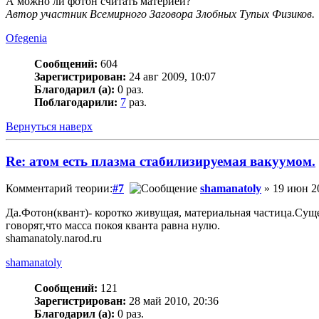
А можно ли фотон считать материей?
Автор участник Всемирного Заговора Злобных Тупых Физиков.
Ofegenia
Сообщений:
604
Зарегистрирован:
24 авг 2009, 10:07
Благодарил (а):
0 раз.
Поблагодарили:
7
раз.
Вернуться наверх
Re: атом есть плазма стабилизируемая вакуумом.
Комментарий теории:
#7
shamanatoly
» 19 июн 20
Да.Фотон(квант)- коротко живущая, материальная частица.Суще
говорят,что масса покоя кванта равна нулю.
shamanatoly.narod.ru
shamanatoly
Сообщений:
121
Зарегистрирован:
28 май 2010, 20:36
Благодарил (а):
0 раз.