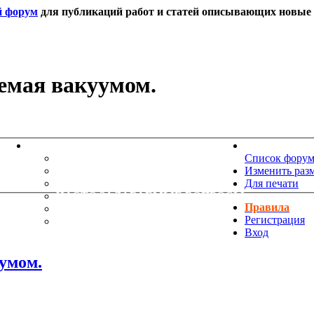
й форум
для публикаций работ и статей описывающих новые т
уемая вакуумом.
ИНФОРМАЦИЯ
НОВОСТИ 
ТЕХНИЧЕСКАЯ ПОДДЕРЖКА
Список фору
ЕНИЯ
ПОЖЕЛАНИЯ
Изменить раз
ПРАВИЛА ФОРУМА
Для печати
ЧАСТО ЗАДАВАЕМЫЕ ВОПРОСЫ
Правила
НАУК
РУКОВОДСТВО ПО BBCODE
Регистрация
ДОПОЛНИТЕЛЬНЫЕ BBCODE
Вход
уумом.