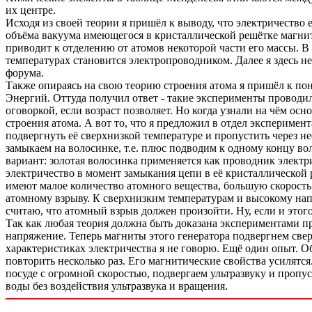
их центре.
Исходя из своей теории я пришёл к выводу, что электричеств
объёма вакуума имеющегося в кристаллической решётке магнит
приводит к отделению от атомов некоторой части его массы. В
температурах становится электропроводником. Далее я здесь н
форума.
Также опираясь на свою теорию строения атома я пришёл к п
Энергий. Оттуда получил ответ - такие эксперименты проводил
оговоркой, если возраст позволяет. Но когда узнали на чём о
строения атома. А вот то, что я предложил в отдел эксперим
подвергнуть её сверхнизкой температуре и пропустить через н
замыкаем на волосинке, т.е. плюс подводим к одному концу вол
вариант: золотая волосинка применяется как проводник электри
электричество в момент замыкания цепи в её кристаллической
имеют малое количество атомного вещества, большую скорость
атомному взрыву. К сверхнизким температурам и высокому напр
считаю, что атомный взрыв должен произойти. Ну, если и этог
Так как любая теория должна быть доказана экспериментами 
напряжение. Теперь магниты этого генератора подвергнем све
характеристиках электричества я не говорю. Ещё один опыт. О
повторить несколько раз. Его магнитические свойства усилятс
посуде с огромной скоростью, подвергаем ультразвуку и пропу
воды без воздействия ультразвука и вращения.