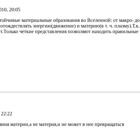
10, 20:05
йчивые материальные образования во Вселенной: от макро- до 
отождествлять энергию(движение) и материю(в т. ч. плазму).Т.к
рот.Только четкие представления позволяют находить правильные
 22:22
яния материи,а не материя,и не может в нее превращаться