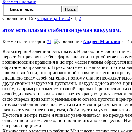
Комментировать
Сообщений: 15 •
Страница
1
из
2
•
1
,
2
атом есть плазма стабилизируемая вакуумом.
Комментарий теории:
#1
Андрей Мышлин
» 14 
Вся материя Вселенной есть плазма. В свободном состоянии ма
перестаёт проявлять себя в форме энергии и приобретает гео
возникновении вращения в центре массы плазмы образуется вн
обратном направлении. В результате нейтрализации противона
вокруг своей оси, что приводит к образованию в его центре п
внешнюю среду своей материи, поэтому она не проявляет выс
другу своими вакуумами-пустотами. Вакуум одного атома притя
огнём, например, пламенем газовой горелки. При горении газа 
освободившаяся плазма захватывается вращающимся атомом сви
свою очередь приводит к уменьшению объёма пустоты в центре
атомом освбодившейся плазмы газа атом свинца сам начинает
начинает медленнее вращаться, объём пустоты уменьшается и сл
Пустота в центре также начинает увеличиваться, но прежде че
отделению от атома ёщё одной порции атомного вещества. Им
энергию порциями.
Химические элементы в таблице Менделеева отличаются между 