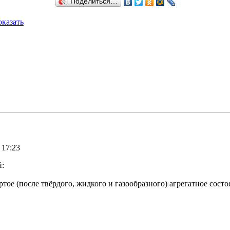
Поделиться…
казать
 17:23
й:
ое (после твёрдого, жидкого и газообразного) агрегатное состо