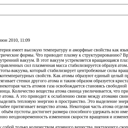
июн 2010, 11:09
терия имеет высокую температуру и аморфные свойства как язык
метрические формы. Что приводит плазму к структурированию? 
утренний вакуум. В этот вакуум устремляется вращающаяся пла
правленных сил плазменная масса стабилизируется образуя атом
устоты-вакуума, который стабилизирует центробежные силы вращ
окотемпературных свойств. Как атомы образуют единый целый п
гивает стенки другого атома и таким образом образуется крист
некоторая часть атомов газа освобождается становясь свободной
нца. Количество вещества атома свинца увеличивается, что пр
 атома. А это приводит к ослаблению связи между атомами свин
 выделять тепловую энергию в пространство. Это выделение эн
абее притягивает вещество атома. Некоторая часть атома отделя
м объём пустоты достигнет размера способного удержать всю им
енно неодновременность изменения скорости вращения и изменен
собой только количеством атомного вещества диктующего скоро