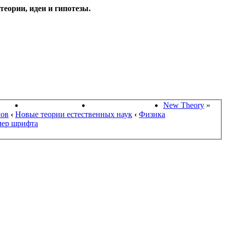
еории, идеи и гипотезы.
НАУКИ
ПОИСК ТЕОРИЙ
СТАРЫЙ ПОРТАЛ
New Theory
»
мов
‹
Новые теории естественных наук
‹
Физика
мер шрифта