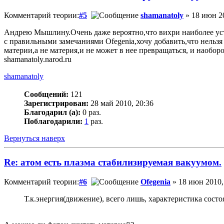
Комментарий теории:
#5
shamanatoly
» 18 июн 20
Андрею Мышлину.Очень даже вероятно,что вихри наиболее усто
с правильными замечаниями Ofegenia,хочу добавить,что нельзя 
материи,а не материя,и не может в нее превращаться, и наобо
shamanatoly.narod.ru
shamanatoly
Сообщений:
121
Зарегистрирован:
28 май 2010, 20:36
Благодарил (а):
0 раз.
Поблагодарили:
1
раз.
Вернуться наверх
Re: атом есть плазма стабилизируемая вакуумом.
Комментарий теории:
#6
Ofegenia
» 18 июн 2010,
Т.к.энергия(движение), всего лишь, характеристика состо