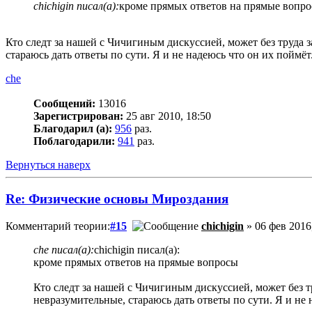
chichigin писал(а):
кроме прямых ответов на прямые вопр
Кто следт за нашей с Чичигиным дискуссией, может без труда з
стараюсь дать ответы по сути. Я и не надеюсь что он их поймё
che
Сообщений:
13016
Зарегистрирован:
25 авг 2010, 18:50
Благодарил (а):
956
раз.
Поблагодарили:
941
раз.
Вернуться наверх
Re: Физические основы Мироздания
Комментарий теории:
#15
chichigin
» 06 фев 2016
che писал(а):
chichigin писал(а):
кроме прямых ответов на прямые вопросы
Кто следт за нашей с Чичигиным дискуссией, может без тр
невразумительные, стараюсь дать ответы по сути. Я и не