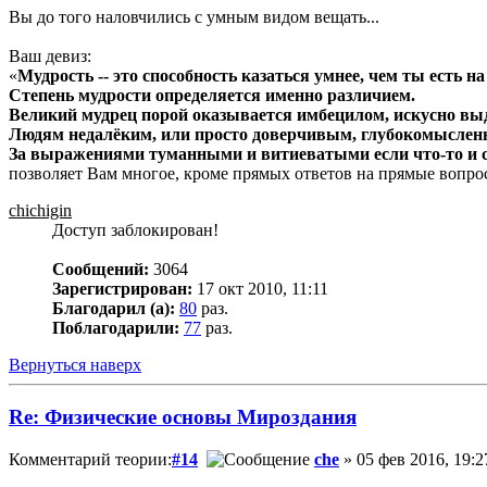
Вы до того наловчились с умным видом вещать...
Ваш девиз:
«
Мудрость -- это способность казаться умнее, чем ты есть на
Степень мудрости определяется именно различием.
Великий мудрец порой оказывается имбецилом, искусно вы
Людям недалёким, или просто доверчивым, глубокомысленн
За выражениями туманными и витиеватыми если что-то и с
позволяет Вам многое, кроме прямых ответов на прямые вопро
chichigin
Доступ заблокирован!
Сообщений:
3064
Зарегистрирован:
17 окт 2010, 11:11
Благодарил (а):
80
раз.
Поблагодарили:
77
раз.
Вернуться наверх
Re: Физические основы Мироздания
Комментарий теории:
#14
che
» 05 фев 2016, 19:2