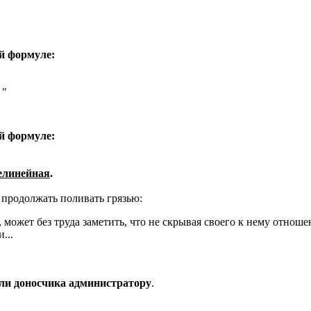
ой формуле:
 "
ой формуле:
елинейная
.
 продолжать поливать грязью:
может без труда заметить, что не скрывая своего к нему отношен
...
 роли доносчика администратору
.