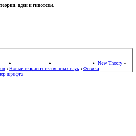
еории, идеи и гипотезы.
НАУКИ
ПОИСК ТЕОРИЙ
СТАРЫЙ ПОРТАЛ
New Theory
»
мов
‹
Новые теории естественных наук
‹
Физика
мер шрифта