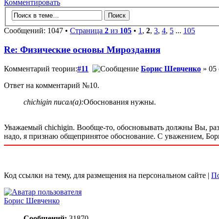
Комментировать
Сообщений: 1047 •
Страница
2
из
105
•
1
,
2
,
3
,
4
,
5
...
105
Re: Физические основы Мироздания
Комментарий теории:
#11
Борис Шевченко
» 05 
Ответ на комментарий №10.
chichigin писал(а):
Обоснования нужны.
Уважаемый chichigin. Вообще-то, обосновывать должны Вы, раз
надо, я признаю общепринятое обоснование. С уважением, Бор
Код ссылки на тему, для размещения на персональном сайте |
По
Борис Шевченко
Сообщений:
31870