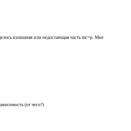
 делось излишняя или недостающая часть mc=р. Мне
висимость (от чего?)