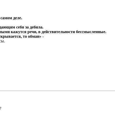
 самом деле.
дающим себя за дебила.
ыми кажутся речи, в действительности бессмысленные.
крывается, то обман» -
сы.
7