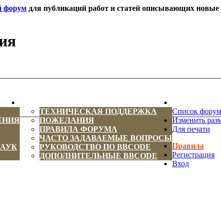
й форум
для публикаций работ и статей описывающих новые т
ия
ИНФОРМАЦИЯ
НОВОСТИ 
ТЕХНИЧЕСКАЯ ПОДДЕРЖКА
Список фору
ЕНИЯ
ПОЖЕЛАНИЯ
Изменить раз
ПРАВИЛА ФОРУМА
Для печати
ЧАСТО ЗАДАВАЕМЫЕ ВОПРОСЫ
Правила
НАУК
РУКОВОДСТВО ПО BBCODE
Регистрация
ДОПОЛНИТЕЛЬНЫЕ BBCODE
Вход