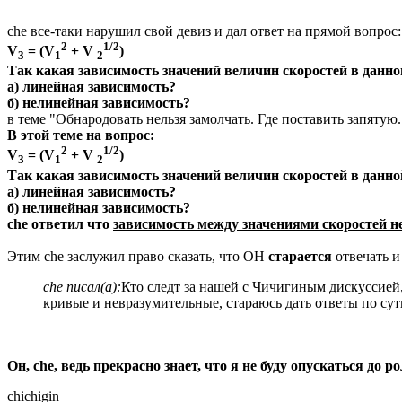
che все-таки нарушил свой девиз и дал ответ на прямой вопрос:
2
1/2
V
= (V
+ V
)
3
1
2
Так какая зависимость значений величин скоростей в данн
а) линейная зависимость?
б) нелинейная зависимость?
в теме "Обнародовать нельзя замолчать. Где поставить запятую.
В этой теме на вопрос:
2
1/2
V
= (V
+ V
)
3
1
2
Так какая зависимость значений величин скоростей в данн
а) линейная зависимость?
б) нелинейная зависимость?
che ответил что
зависимость между значениями скоростей н
Этим che заслужил право сказать, что ОН
старается
отвечать и
che писал(а):
Кто следт за нашей с Чичигиным дискуссией, 
кривые и невразумительные, стараюсь дать ответы по сути
Он, che, ведь прекрасно знает, что я не буду опускаться до
chichigin