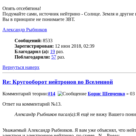
Опять отсебятина!
Подумайте сами, источник нейтрино - Солнце. Земля и другие 
Вы в принципе не понимаете ЗВТ.
Александр Рыбников
Сообщений:
8533
Зарегистрирован:
12 июн 2018, 02:39
Благодарил (а):
19
раз.
Поблагодарили:
57
раз.
Вернуться наверх
Re: Кругооборот нейтронов во Вселенной
Комментарий теории:
#14
Борис Шевченко
» 03 
Ответ на комментарий №13.
Александр Рыбников писал(а):
Я ещё не вижу Вашего пони
Уважаемый Александр Рыбников. Я вам уже объяснял, что нейтро
электрон и электронное нейтрино, по схеме - N→P+e+νₑ.