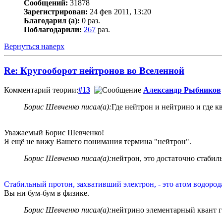
Сообщений:
31878
Зарегистрирован:
24 фев 2011, 13:20
Благодарил (а):
0 раз.
Поблагодарили:
267
раз.
Вернуться наверх
Re: Кругооборот нейтронов во Вселенной
Комментарий теории:
#13
Александр Рыбников
Борис Шевченко писал(а):
Где нейтрон и нейтрино и где кв
Уважаемый Борис Шевченко!
Я ещё не вижу Вашего понимания термина "нейтрон".
Борис Шевченко писал(а):
нейтрон, это достаточно стаби
Стабильный протон, захвативший электрон, - это атом водород
Вы ни бум-бум в физике.
Борис Шевченко писал(а):
нейтрино элементарный квант 