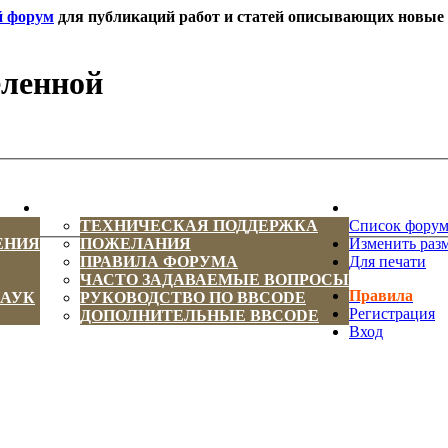
й форум
для публикаций работ и статей описывающих новые т
еленной
ИНФОРМАЦИЯ
НОВОСТИ 
ТЕХНИЧЕСКАЯ ПОДДЕРЖКА
Список фору
ЕНИЯ
ПОЖЕЛАНИЯ
Изменить раз
ПРАВИЛА ФОРУМА
Для печати
ЧАСТО ЗАДАВАЕМЫЕ ВОПРОСЫ
Правила
НАУК
РУКОВОДСТВО ПО BBCODE
Регистрация
ДОПОЛНИТЕЛЬНЫЕ BBCODE
Вход