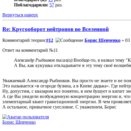
Поблагодарили:
57
раз.
Вернуться наверх
Re: Кругооборот нейтронов во Вселенной
Комментарий теории:
#12
Борис Шевченко
» 03 
Ответ на комментарий №11
Александр Рыбников писал(а):
Вообще-то, я назвал тему "
А Вы, как кукушка откладываете в эту тему своё волшебн
Уважаемый Александр Рыбников. Вы просто не знаете и не пон
Это называется «в огороде бузина, а в Киеве дядька». Где нейтр
Ну, допустим, с квазаром все понятно, в нем бушует и кипит эн
А где Вы увидели возбужденную концентрацию энергии и, что э
элементарный квант гравитационной энергии. В чем проявляет
А остальное, привычное суесловие. С уважением, Борис
Борис Шевченко