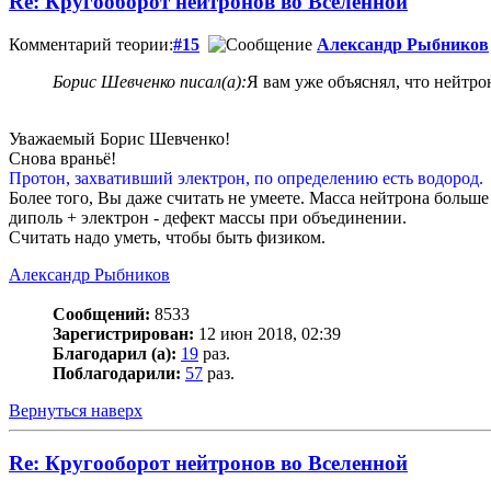
Re: Кругооборот нейтронов во Вселенной
Комментарий теории:
#15
Александр Рыбников
Борис Шевченко писал(а):
Я вам уже объяснял, что нейтро
Уважаемый Борис Шевченко!
Снова враньё!
Протон, захвативший электрон, по определению есть водород.
Более того, Вы даже считать не умеете. Масса нейтрона больше
диполь + электрон - дефект массы при объединении.
Считать надо уметь, чтобы быть физиком.
Александр Рыбников
Сообщений:
8533
Зарегистрирован:
12 июн 2018, 02:39
Благодарил (а):
19
раз.
Поблагодарили:
57
раз.
Вернуться наверх
Re: Кругооборот нейтронов во Вселенной