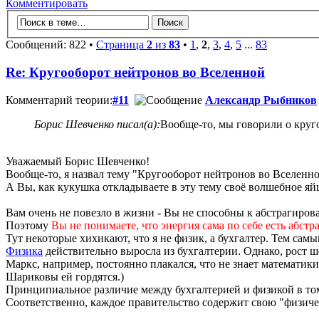
Комментировать
Сообщений: 822 •
Страница
2
из
83
•
1
,
2
,
3
,
4
,
5
...
83
Re: Кругооборот нейтронов во Вселенной
Комментарий теории:
#11
Александр Рыбников
Борис Шевченко писал(а):
Вообще-то, мы говорили о круго
Уважаемый Борис Шевченко!
Вообще-то, я назвал тему "Кругооборот нейтронов во Вселенно
А Вы, как кукушка откладываете в эту тему своё волшебное яй
Вам очень не повезло в жизни - Вы не способны к абстрагиров
Поэтому
Вы не понимаете, что энергия сама по себе есть абст
Тут некоторые хихикают, что я не физик, а бухгалтер. Тем са
Физика
действительно выросла из бухгалтерии. Однако, рост ш
Маркс, например, постоянно плакался, что не знает математик
Шариковы ей гордятся.)
Принципиальное различие между бухгалтерией и физикой в том
Соответственно, каждое правительство содержит свою "физичес