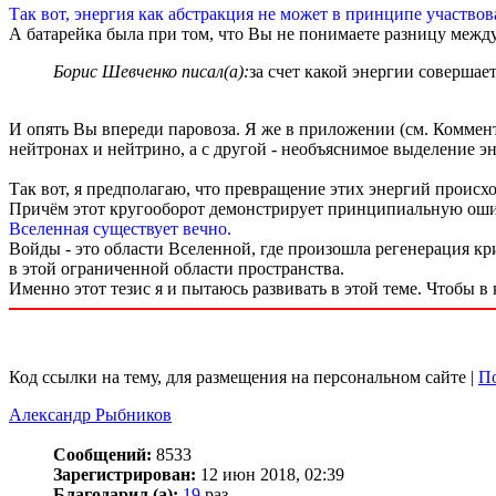
Так вот, энергия как абстракция не может в принципе участвов
А батарейка была при том, что Вы не понимаете разницу меж
Борис Шевченко писал(а):
за счет какой энергии совершае
И опять Вы впереди паровоза. Я же в приложении (см. Коммен
нейтронах и нейтрино, а с другой - необъяснимое выделение эн
Так вот, я предполагаю, что превращение этих энергий происх
Причём этот кругооборот демонстрирует принципиальную ошибку
Вселенная существует вечно.
Войды - это области Вселенной, где произошла регенерация кри
в этой ограниченной области пространства.
Именно этот тезис я и пытаюсь развивать в этой теме. Чтобы в
Код ссылки на тему, для размещения на персональном сайте |
По
Александр Рыбников
Сообщений:
8533
Зарегистрирован:
12 июн 2018, 02:39
Благодарил (а):
19
раз.