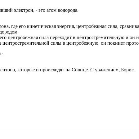
вший электрон, - это атом водорода.
тона, где его кинетическая энергия, центробежная сила, сравнива
одородом.
о его центробежная сила переходит в центростремительную и он 
 из центростремительной силы в центробежную, он покинет прото
е.
лептона, которые и происходят на Солнце. С уважением, Борис.