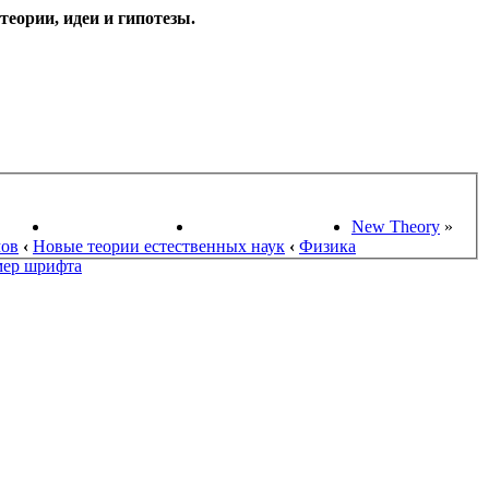
еории, идеи и гипотезы.
НАУКИ
ПОИСК ТЕОРИЙ
СТАРЫЙ ПОРТАЛ
New Theory
»
мов
‹
Новые теории естественных наук
‹
Физика
мер шрифта