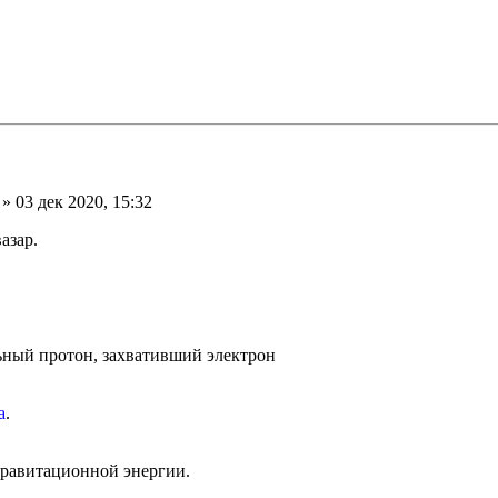
» 03 дек 2020, 15:32
азар.
льный протон, захвативший электрон
а
.
гравитационной энергии.