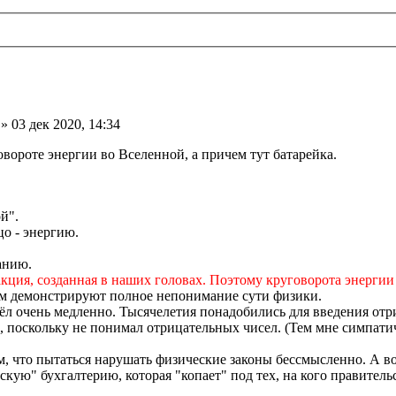
» 03 дек 2020, 14:34
вороте энергии во Вселенной, а причем тут батарейка.
й".
цо - энергию.
анию.
ракция, созданная в наших головах. Поэтому круговорота энергии
мым демонстрируют полное непонимание сути физики.
ёл очень медленно. Тысячелетия понадобились для введения отр
и, поскольку не понимал отрицательных чисел. (Тем мне симпати
, что пытаться нарушать физические законы бессмысленно. А во
кую" бухгалтерию, которая "копает" под тех, на кого правитель