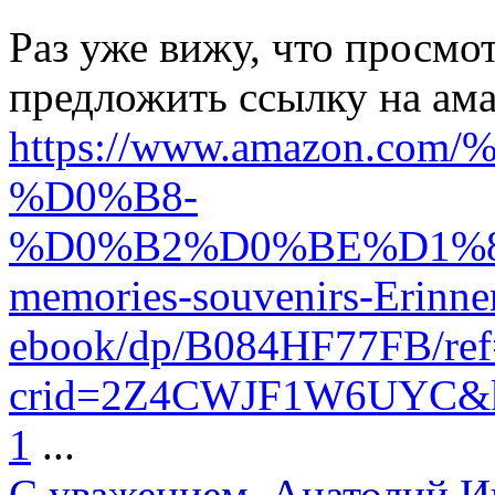
Раз уже вижу, что просмот
предложить ссылку на ама
https://www.amazon.
%D0%B8-
%D0%B2%D0%BE%D1%
memories-souvenirs-Erinne
ebook/dp/B084HF77FB/ref
crid=2Z4CWJF1W6UY
1
...
С уважением, Анатолий И