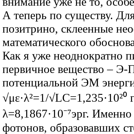
внимание уже не то, особ
А теперь по существу. Дл
позитрино, склеенные нео
математического обоснова
Как я уже неоднократно п
первичное вещество – Э-П
потенциальной ЭМ энергии
√με·λ²=1/√LC=1,235·10²⁰ г
λ=8,1867·10⁻⁷эрг. Именно
фотонов, образовавших с