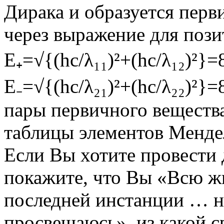
Дирака и образуется перв
через выражение для пози
E₊=√{(hc/λ₁₁)²+(hc/λ₁₂)²}=
Е₋=√{(hc/λ₂₁)²+(hc/λ₂₂)²}=
пары первичного веществ
таблицы элементов Менде
Если Вы хотите провести 
покажите, что Вы «Всю жи
последней инстанции … н
просвещаюсь», из какой с