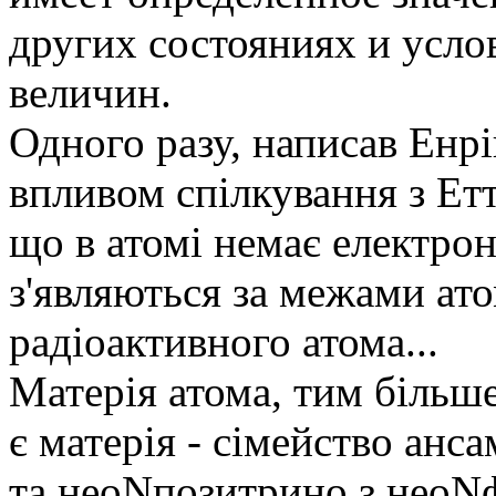
других состояниях и усло
величин.
Одного разу, написав Енрі
впливом спілкування з Ет
що в атомі немає електрон
з'являються за межами ато
радіоактивного атома...
Матерія атома, тим більше
є матерія - сімейство анс
та неоNпозитрино з неоNфот