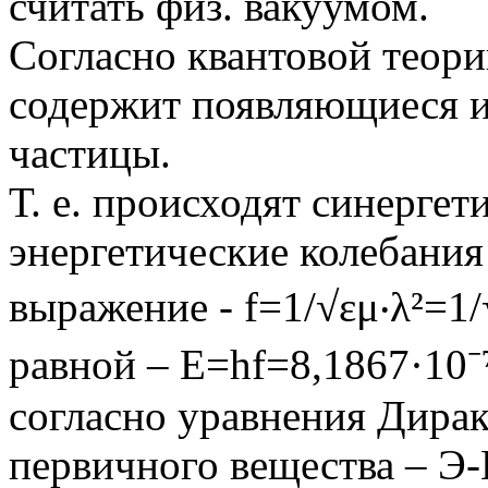
считать физ. вакуумом.
Согласно квантовой теори
содержит появляющиеся 
частицы.
Т. е. происходят синергет
энергетические колебания
выражение - f=1/√εμ‧λ²=1/
равной – Е=hf=8,1867·10⁻⁷
согласно уравнения Дира
первичного вещества – Э-