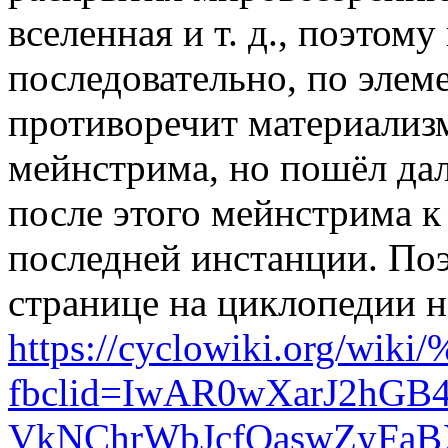
вселенная и т. д., поэтому
последовательно, по элем
противоречит материализм
мейнстрима, но пошёл дал
после этого мейнстрима к
последней инстанции. Поэ
странице на циклопедии н
https://cyclowiki.
fbclid=IwAR0wXarJ2hGB4
VkNChrWbJcfOaswZyFaB