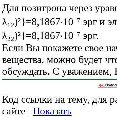
Для позитрона через уравн
λ₁₂)²}=8,1867‧10⁻⁷ эрг и э
λ₂₂)²}=8,1867‧10⁻⁷ эрг.
Если Вы покажете свое н
вещества, можно будет что
обсуждать. С уважением, 
Подел
Код ссылки на тему, для 
сайте |
Показать