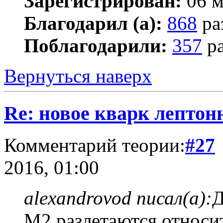
Зарегистрирован:
06 м
Благодарил (а):
868
ра
Поблагодарили:
357
ра
Вернуться наверх
Re: новое кварк лептон
Комментарий теории:
#27
2016, 01:00
alexandrovod писал(а):
Д
М2 разлетаются относи