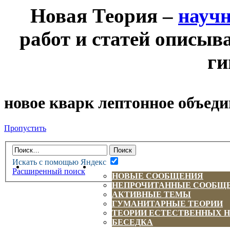
Новая Теория –
науч
работ и статей описыв
ги
новое кварк лептонное объед
Пропустить
Искать с помощью Яндекс
НОВАЯ ТЕОРИЯ
ФОРУМ
Расширенный поиск
НОВЫЕ СООБЩЕНИЯ
НЕПРОЧИТАННЫЕ СООБЩ
АКТИВНЫЕ ТЕМЫ
ГУМАНИТАРНЫЕ ТЕОРИИ
ТЕОРИИ ЕСТЕСТВЕННЫХ 
БЕСЕДКА