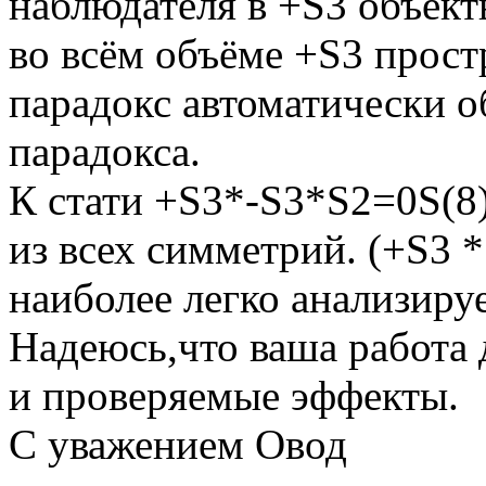
наблюдателя в +S3 объект
во всём объёме +S3 прост
парадокс автоматически 
парадокса.
К стати +S3*-S3*S2=0S(8)
из всех симметрий. (+S3 *
наиболее легко анализируе
Надеюсь,что ваша работа 
и проверяемые эффекты.
С уважением Овод