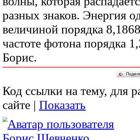
волны, которая распадаетс
разных знаков. Энергия о
величиной порядка 8,1868٠10^-7 эрг, что соответствуе
частоте фотона порядка 1,2355٠10^20 гц. С ув
Борис.
Подел
Код ссылки на тему, для 
сайте |
Показать
Борис Шевченко