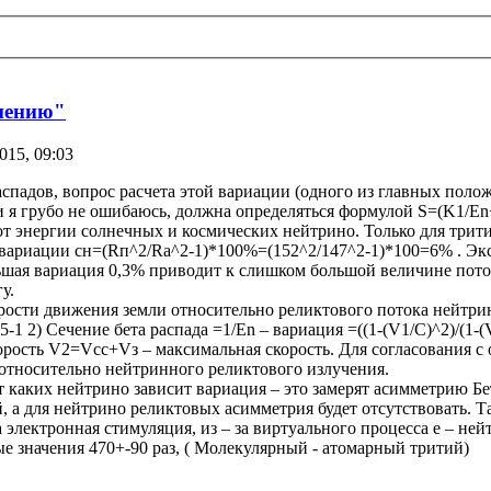
нению"
015, 09:03
падов, вопрос расчета этой вариации (одного из главных полож
 я грубо не ошибаюсь, должна определяться формулой S=(K1/En+
т от энергии солнечных и космических нейтрино. Только для три
 вариации сн=(Rп^2/Rа^2-1)*100%=(152^2/147^2-1)*100=6% . Экс
льшая вариация 0,3% приводит к слишком большой величине пото
у.
рости движения земли относительно реликтового потока нейтрин
5-1 2) Сечение бета распада =1/Еn – вариация =((1-(V1/C)^2)/(1-(
корость V2=Vcc+Vз – максимальная скорость. Для согласования с
относительно нейтринного реликтового излучения.
 каких нейтрино зависит вариация – это замерят асимметрию Бет
 а для нейтрино реликтовых асимметрия будет отсутствовать. Т
ектронная стимуляция, из – за виртуального процесса e – нейтр
е значения 470+-90 раз, ( Молекулярный - атомарный тритий)