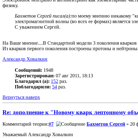
физику.
Бахметов Сергей писал(а):
по моему мнению никакому "кв
электромагнитной волны (во всех ее формах) является эл
С уважением Сергей.
На Ваше мнение....В Стандартной модели 3 поколения кварков
Из кварков первого поколения построены протоны и нейтроны.
Александр Ховалкин
Сообщений:
1948
Зарегистрирован:
07 авг 2011, 18:13
Благодарил (а):
152
раз.
Поблагодарили:
54
раз.
Вернуться наверх
Re: дополнение к "Новому кварк лептонному об
Комментарий теории:
#7
Бахметов Сергей
» 20 
Уважаемый Александр Ховалкин