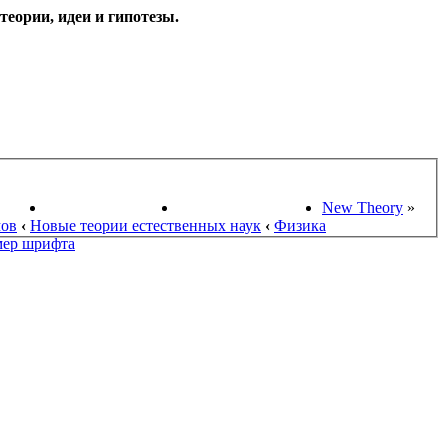
еории, идеи и гипотезы.
НАУКИ
ПОИСК ТЕОРИЙ
СТАРЫЙ ПОРТАЛ
New Theory
»
мов
‹
Новые теории естественных наук
‹
Физика
мер шрифта