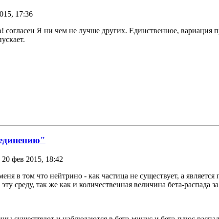
015, 17:36
в! согласен Я ни чем не лучше других. Единственное, вариация 
пускает.
ъединению"
 20 фев 2015, 18:42
ня в том что нейтрино - как частица не существует, а является 
эту среду, так же как и количественная величина бета-распада 
цы существуют и наблюдаются в бета-минус и бета-плюс распад