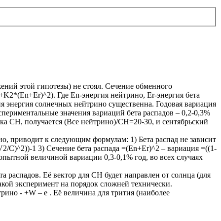
ений этой гипотезы) не стоял. Сечение обменного
K2*(En+Er)^2). Где En-энергия нейтрино, Er-энергия бета
тия энергия солнечных нейтрино существенна. Годовая вариация
периментальные значения вариаций бета распадов – 0,2-0,3%
ка СН, получается (Все нейтрино)/СН=20-30, и сентябрьский
о, приводит к следующим формулам: 1) Бета распад не зависит
V2/C)^2))-1 3) Сечение бета распада =(En+Er)^2 – вариация =((1-
 опытной величиной вариации 0,3-0,1% год, во всех случаях
а распадов. Её вектор для СН будет направлен от солнца (для
акой эксперимент на порядок сложней технически.
ино - +W – e . Её величина для трития (наиболее