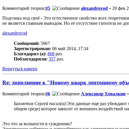
Комментарий теории:
#5
alexandrovod
» 20 фев 2
Подгонка под своё - Это естественное свойство всех теоретико
не является главным выводом. Но её отсутствие гипотеза не до
alexandrovod
Сообщений:
5967
Зарегистрирован:
06 май 2014, 17:34
Благодарил (а):
868
раз.
Поблагодарили:
357
раз.
Вернуться наверх
Re: дополнение к "Новому кварк лептонному об
Комментарий теории:
#6
Александр Ховалкин
»
Бахметов Сергей писал(а):
Эти данные еще раз убеждают ме
общем среде) которое зависит от внешних воздействий на 
Это что за вольности в суждениях?
Электронное нейтрино и антинейтрино как элементарные части