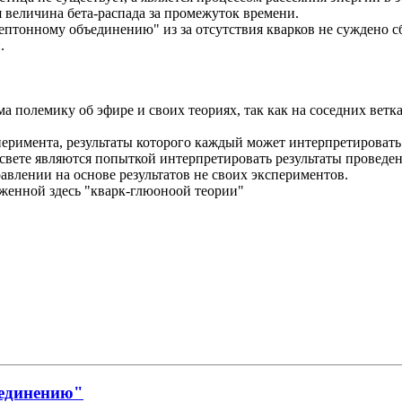
я величина бета-распада за промежуток времени.
ептонному объединению" из за отсутствия кварков не суждено с
.
ума полемику об эфире и своих теориях, так как на соседних вет
еримента, результаты которого каждый может интерпретировать 
 свете являются попыткой интерпретировать результаты проведе
авлении на основе результатов не своих экспериментов.
женной здесь "кварк-глюоноой теории"
ъединению"