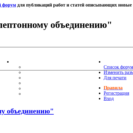
й форум
для публикаций работ и статей описывающих новые т
 лептонному объединению"
ИНФОРМАЦИЯ
НОВОСТИ 
ТЕХНИЧЕСКАЯ ПОДДЕРЖКА
Список фору
ЕНИЯ
ПОЖЕЛАНИЯ
Изменить раз
ПРАВИЛА ФОРУМА
Для печати
ЧАСТО ЗАДАВАЕМЫЕ ВОПРОСЫ
Правила
НАУК
РУКОВОДСТВО ПО BBCODE
Регистрация
ДОПОЛНИТЕЛЬНЫЕ BBCODE
Вход
му объединению"