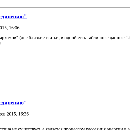
ъединению"
015, 16:06
Пархомов" (две близкие статьи, в одной есть табличные данные 
й
ъединению"
фев 2015, 16:36
тица не существует, а является процессом рассеяния энергии в эф