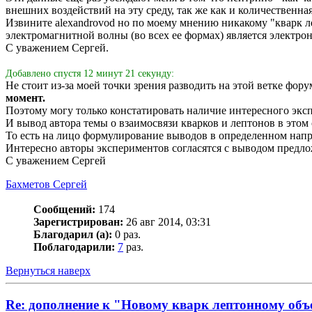
внешних воздействий на эту среду, так же как и количественна
Извините alexandrovod но по моему мнению никакому "кварк л
электромагнитной волны (во всех ее формах) является электрон
С уважением Сергей.
Добавлено спустя 12 минут 21 секунду:
Не стоит из-за моей точки зрения разводить на этой ветке фор
момент.
Поэтому могу только констатировать наличие интересного эксп
И вывод автора темы о взаимосвязи кварков и лептонов в этом
То есть на лицо формулирование выводов в определенном напр
Интересно авторы экспериментов согласятся с выводом предло
С уважением Сергей
Бахметов Сергей
Сообщений:
174
Зарегистрирован:
26 авг 2014, 03:31
Благодарил (а):
0 раз.
Поблагодарили:
7
раз.
Вернуться наверх
Re: дополнение к "Новому кварк лептонному об