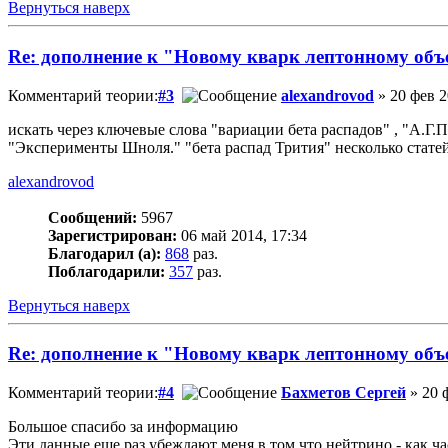
Вернуться наверх
Re: дополнение к "Новому кварк лептонному об
Комментарий теории:
#3
alexandrovod
» 20 фев 2
искать через ключевые слова "вариации бета распадов" , "А.Г.
"Эксперименты Шноля." "бета распад Трития" несколько стате
alexandrovod
Сообщений:
5967
Зарегистрирован:
06 май 2014, 17:34
Благодарил (а):
868
раз.
Поблагодарили:
357
раз.
Вернуться наверх
Re: дополнение к "Новому кварк лептонному об
Комментарий теории:
#4
Бахметов Сергей
» 20 
Большое спасибо за информацию
Эти данные еще раз убеждают меня в том что нейтрино - как час