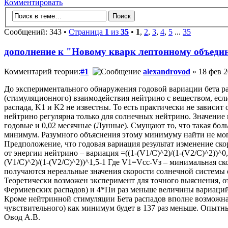
Комментировать
Сообщений: 343 •
Страница
1
из
35
•
1
,
2
,
3
,
4
,
5
...
35
дополнение к "Новому кварк лептонному объеди
Комментарий теории:
#1
alexandrovod
» 18 фев 2
До экспериментального обнаружения годовой вариации бета рас
(стимуляционного) взаимодействия нейтрино с веществом, если
распада, K1 и K2 не известны. То есть практически не зависи
нейтрино регулярна только для солнечных нейтрино. Значение
годовые и 0,02 месячные (Лунные). Смущают то, что такая бо
минимум. Разумного объяснения этому минимуму найти не мог
Предположение, что годовая вариация результат изменение ско
от энергии нейтрино – вариация =((1-(V1/C)^2)/(1-(V2/C)^2))^0,
(V1/C)^2)/(1-(V2/C)^2))^1,5-1 Где V1=Vcc-Vз – минимальная с
получаются нереальные значения скорости солнечной системы 
Теоретически возможен эксперимент для точного выяснения, от
Фермиевских распадов) и 4*Пи раз меньше величины вариаций,
Кроме нейтринной стимуляции Бета распадов вполне возможна эл
чувствительного) как минимум будет в 137 раз меньше. Опытны
Овод А.В.