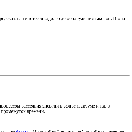
предсказана гипотезой задолго до обнаружения таковой. И она
процессом рассеяния энергии в эфире (вакууме и т.д. в
за промежуток времени.
ах - это
физика
. Не читайте "теоретиков", читайте настоящую