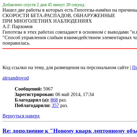
Добавлено спустя 2 дня 45 минут 20 секунд:
Нашел две работы в которых есть Гипотезы-намёки на пр
СКОРОСТИ БЕТА-РАСПАДОВ, ОБНАРУЖЕННЫЕ
ПРИ МНОГОЛЕТНИХ НАБЛЮДЕНИЯХ
А.Г. Пархомов
Гипотезы в этих работах совпадают в основном с выводами "н.
"Способ управления слабым взаимодействием элементарных час
понравилась.
Код ссылки на тему, для размещения на персональном сайте |
По
alexandrovod
Сообщений:
5967
Зарегистрирован:
06 май 2014, 17:34
Благодарил (а):
868
раз.
Поблагодарили:
357
раз.
Вернуться наверх
Re: дополнение к "Новому кварк лептонному об