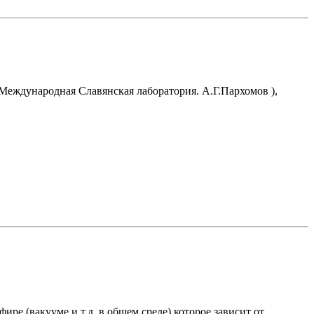
"-Международная Славянская лаборатория. А.Г.Пархомов ),
ире (вакууме и т.д. в общем среде) которое зависит от