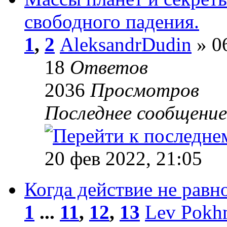
свободного падения.
1
,
2
AleksandrDudin
» 06
18
Ответов
2036
Просмотров
Последнее сообщени
20 фев 2022, 21:05
Когда действие не равн
1
...
11
,
12
,
13
Lev Pokh