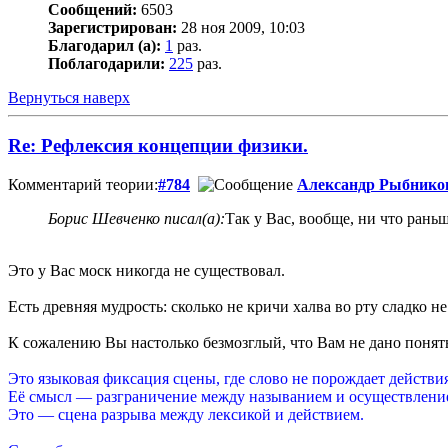
Сообщений:
6503
Зарегистрирован:
28 ноя 2009, 10:03
Благодарил (а):
1
раз.
Поблагодарили:
225
раз.
Вернуться наверх
Re: Рефлексия концепции физики.
Комментарий теории:
#784
Александр Рыбнико
Борис Шевченко писал(а):
Так у Вас, вообще, ни что рань
Это у Вас моск никогда не существовал.
Есть древняя мудрость: сколько не кричи халва во рту сладко не
К сожалению Вы настолько безмозглый, что Вам не дано понять
Это языковая фиксация сцены, где слово не порождает действия
Её смысл — разграничение между называнием и осуществлени
Это — сцена разрыва между лексикой и действием.