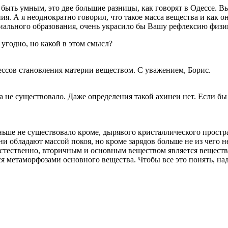
быть умным, это две большие разницы, как говорят в Одессе. Вы,
я. А я неоднократно говорил, что такое масса вещества и как он
ериального образования, очень украсило бы Вашу рефлексию физи
 угодно, но какой в этом смысл?
ессов становления материи веществом. С уважением, Борис.
 не существовало. Даже определения такой ахинеи нет. Если бы 
ньше не существовало кроме, дырявого кристаллического простр
и обладают массой покоя, но кроме зарядов больше не из чего н
Естественно, вторичным и основным веществом является веществ
я метаморфозами основного вещества. Чтобы все это понять, н