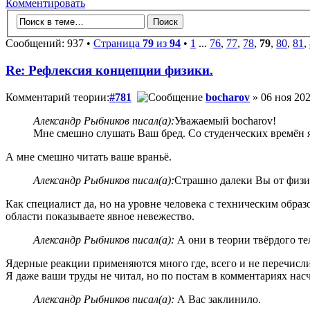
Комментировать
Сообщений: 937 •
Страница
79
из
94
•
1
...
76
,
77
,
78
,
79
,
80
,
81
,
Re: Рефлексия концепции физики.
Комментарий теории:
#781
bocharov
» 06 ноя 202
Александр Рыбников писал(а):
Уважаемый bocharov!
Мне смешно слушать Ваш бред. Со студенческих времён 
А мне смешно читать ваше враньё.
Александр Рыбников писал(а):
Страшно далеки Вы от физик
Как специалист да, но на уровне человека с техническим обра
области показываете явное невежество.
Александр Рыбников писал(а):
А они в теории твёрдого те
Ядерные реакции применяются много где, всего и не перечисли
Я даже ваши труды не читал, но по постам в комментариях нас
Александр Рыбников писал(а):
А Вас заклинило.