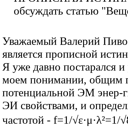
обсуждать статью "Веще
Уважаемый Валерий Пивов
является прописной истин
Я уже давно постарался и 
моем понимании, общим п
потенциальной ЭМ энер-г
ЭИ свойствами, и опреде
частотой - f=1/√ε·μ·λ²=1/√