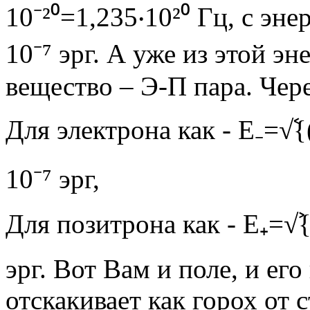
10⁻²⁰=1,235‧10²⁰ Гц, с эне
10⁻⁷ эрг. А уже из этой э
вещество – Э-П пара. Чер
Для электрона как - Е₋=√ࣷ{
10⁻⁷ эрг,
Для позитрона как - Е₊=√ࣸ{h
эрг. Вот Вам и поле, и его
отскакивает как горох от 