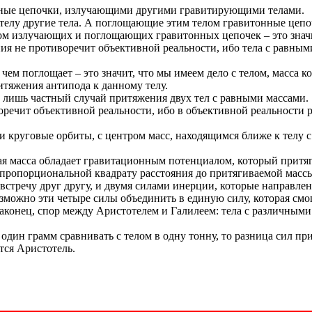
нные цепочки, излучающими другими гравитирующими телами.
елу другие тела. А поглощающие этим телом гравитонные цепоч
вом излучающих и поглощающих гравитонных цепочек – это значи
ния не противоречит объективной реальности, ибо тела с равным
чем поглощает – это значит, что мы имеем дело с телом, масса к
ритяжения антипода к данному телу.
т лишь частный случай притяжения двух тел с равными массами.
оречит объективной реальности, ибо в объективной реальности 
и круговые орбиты, с центром масс, находящимся ближе к телу 
бая масса обладает гравитационным потенциалом, который притяг
ропорциональной квадрату расстояния до притягиваемой массы.
австречу друг другу, и двумя силами инерции, которые направле
можно эти четыре силы объединить в единую силу, которая смог
наконец, спор между Аристотелем и Галилеем: тела с различным
 один грамм сравнивать с телом в одну тонну, то разница сил пр
тся Аристотель.