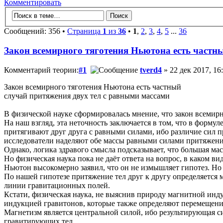
Комментировать
Сообщений: 356 •
Страница
1
из
36
•
1
,
2
,
3
,
4
,
5
...
36
Закон всемирного тяготения Ньютона есть частн
Комментарий теории:
#1
tverd4
» 22 дек 2017, 16
Закон всемирного тяготения Ньютона есть частный
случай притяжения двух тел с равными массами
В физической науке сформировалась мнение, что закон всемир
На наш взгляд, эта неточность заключается в том, что в формул
притягивают друг друга с равными силами, ибо различие сил 
исследователи наделяют обе массы равными силами притяжени
Однако, логика здравого смысла подсказывает, что большая м
Но физическая наука пока не даёт ответа на вопрос, в каком ви
Ньютон высокомерно заявил, что он не измышляет гипотез. Но
По нашей гипотезе притяжение тел друг к другу определяется
линии гравитационных полей.
Кстати, физическая наука, не выяснив природу магнитной инду
индукцией гравитонов, которые также определяют перемещени
Магнетизм является центральной силой, ибо результирующая 
гравитирующих тел.