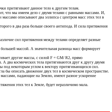
ки притягивают данное тело к другим телам.
т, что мы имеем дело с двумя телами с равными массами. И,
и массами описывают два эллипса с центром масс этих тел в
оторого в два раза больше своего антипода. И сила притяжения
различие сил притяжения между телами определяет разные
с большей массой. А значительная разница масс формирует
ивает другие массы, с силой F = GM/ R2, прямо
 А два космических тела притягиваются друг к другу двумя
ны под некоторым углом к вектору притягивающихся сил.
ла бы описать движение двух тел в космическом пространстве.
и массами, падающие на Землю, имеют разное ускорение
итяжения этих тел к Земле, будет неразличимо мала.