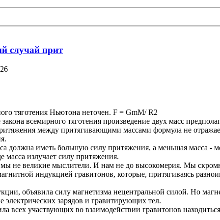
ый случай прит
:26
ного тяготения Ньютона неточен. F = GmM/ R2
е закона всемирного тяготения произведение двух масс предполаг
притяжения между притягивающими массами формула не отражает.
я.
асса должна иметь большую силу притяжения, а меньшая масса -
де масса излучает силу притяжения.
 мы не великие мыслители. И нам не до высокомерия. Мы скромн
 магнитной индукцией гравитонов, которые, притягиваясь разн
кции, объявила силу магнетизма нецентральной силой. Но магне
е электрических зарядов и гравитирующих тел.
сила всех участвующих во взаимодействии гравитонов находить