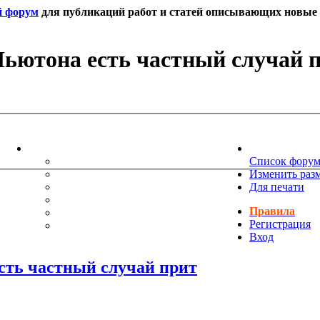
й форум
для публикаций работ и статей описывающих новые т
Ньютона есть частный случай 
ИНФОРМАЦИЯ
НОВОСТИ 
ТЕХНИЧЕСКАЯ ПОДДЕРЖКА
Список фору
ЕНИЯ
ПОЖЕЛАНИЯ
Изменить раз
ПРАВИЛА ФОРУМА
Для печати
ЧАСТО ЗАДАВАЕМЫЕ ВОПРОСЫ
Правила
НАУК
РУКОВОДСТВО ПО BBCODE
Регистрация
ДОПОЛНИТЕЛЬНЫЕ BBCODE
Вход
сть частный случай прит