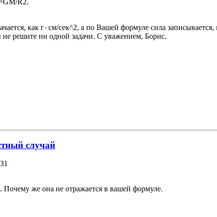
F=GM/R2.
замечаете. Вероятно, в школе Вы
 не решите ни одной задачи. С уважением, Борис.
стный случай
:31
. Почему же она не отражается в вашей формуле.