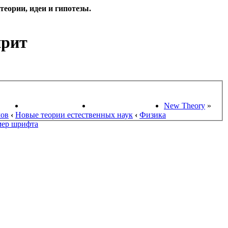
еории, идеи и гипотезы.
прит
НАУКИ
ПОИСК ТЕОРИЙ
СТАРЫЙ ПОРТАЛ
New Theory
»
мов
‹
Новые теории естественных наук
‹
Физика
мер шрифта