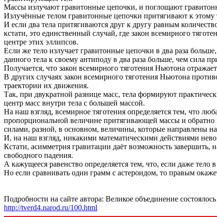
Массы излучают гравитонные цепочки, и поглощают гравито
Излучённые телом гравитонные цепочки притягивают к этому т
И если два тела притягиваются друг к другу равным количест
кстати, это единственный случай, где закон всемирного тяготе
центре этих эллипсов.
Если же тело излучает гравитонные цепочки в два раза больше, 
данного тела к своему антиподу в два раза больше, чем сила п
Получается, что закон всемирного тяготения Ньютона отражае
В других случаях закон всемирного тяготения Ньютона против
траектории их движения.
Так, при двукратной разнице масс, тела формируют практическ
центр масс внутри тела с большей массой.
На наш взгляд, всемирное тяготения определяется тем, что лю
пропорциональной величине притягивающей массы и обратно п
силами, разной, в основном, величины, которые направлены н
И, на наш взгляд, никакими математическими действиями невоз
Кстати, асимметрия гравитации даёт возможность завершить, 
свободного падения.
А кажущееся равенство определяется тем, что, если даже тело в
Но если сравнивать один грамм с астероидом, то правым окаже
Подробности на сайте автора: Великое объединение состоялось
http://tverd4.narod.ru/100.html