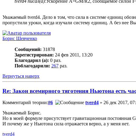
tverd4 писал(а):
Ускорение A=GM/R2, сообщаемое силой 
Уважаемый tverd4. Дело в том, что сила в системе единиц обозначается, как г٠см/сек^2, а по Вашей формуле сила записывается, как см/сек^2. Разницу 
пропустили уроки, когда изучали систему единиц. А без нее Вы
Борис Шевченко
Сообщений:
31878
Зарегистрирован:
24 фев 2011, 13:20
Благодарил (а):
0 раз.
Поблагодарили:
267
раз.
Вернуться наверх
Re: Закон всемирного тяготения Ньютона есть ча
Комментарий теории:
#6
tverd4
» 26 дек 2017, 07
Уважаемый Борис.
Но в моей формуле присутствует гравитационная постоянная G
И почему же у Ньютона сила отражается верно, а у меня нет.
tverd4