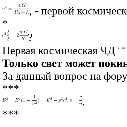
, - первой космичес
*
?
Первая космическая ЧД
Только свет может поки
За данный вопрос на фору
***
.
***