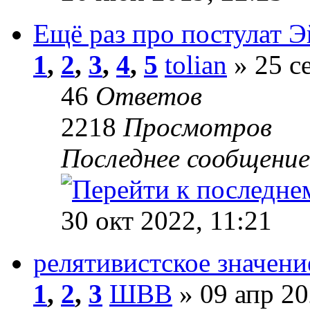
Ещё раз про постулат Э
1
,
2
,
3
,
4
,
5
tolian
» 25 с
46
Ответов
2218
Просмотров
Последнее сообщени
30 окт 2022, 11:21
релятивистское значени
1
,
2
,
3
ШВВ
» 09 апр 20