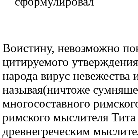
сформулировал
Воистину, невозможно пон
цитируемого утверждения
народа вирус невежества 
называя(ничтоже сумняшес
многосоставного римског
римского мыслителя Тита
древнегреческим мыслител