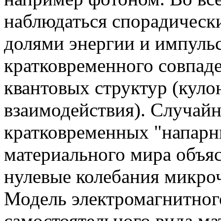
наблюдаться спорадичес
долями энергии и импуль
кратковременного совпаде
квантовых структур (куло
взаимодействия). Случай
кратковременных "напарни
материального мира объя
нулевые колебания микро
Модель электромагнитного
самостоятельного вида ма