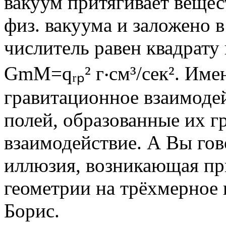
вакуум притягивает вещес
физ. вакуума и заложено в
числитель равен квадрату
GmM=qᵣₚ² г‧см³/сек². Име
гравитационное взаимоде
полей, образованные их 
взаимодействие. А Вы го
иллюзия, возникающая п
геометрии на трёхмерное 
Борис.