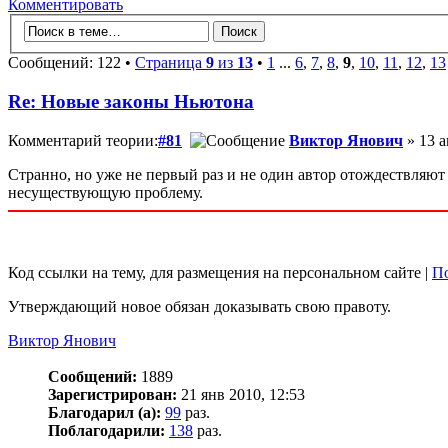
Комментировать
Сообщений: 122 •
Страница
9
из
13
•
1
...
6
,
7
,
8
,
9
,
10
,
11
,
12
,
13
Re: Новые законы Ньютона
Комментарий теории:
#81
Виктор Янович
» 13 а
Странно, но уже не первый раз и не один автор отождествляют
несуществующую проблему.
Код ссылки на тему, для размещения на персональном сайте |
По
Утверждающий новое обязан доказывать свою правоту.
Виктор Янович
Сообщений:
1889
Зарегистрирован:
21 янв 2010, 12:53
Благодарил (а):
99
раз.
Поблагодарили:
138
раз.