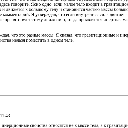
 здесь говорите. Ясно одно, если малое тело входит в гравитаци
 и движется к большому телу и становится частью массы большог
е комментарий. Я утверждал, что если внутренняя сила двигает т
е препятствует этому движению, тогда проявляется инертная мас
дал, что это разные массы. Я сказал, что гравитационные и инер
ства нельзя поместить в одном теле.
 11:43
 инерционные свойства относятся не к массе тела, а к гравита