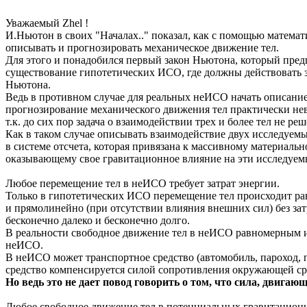
Уважаемый Zhel !
И.Ньютон в своих "Началах.." показал, как с помощью матема
описывать и прогнозировать механическое движение тел.
Для этого и понадобился первый закон Ньютона, который пре
существование гипотетических ИСО, где должны действовать 
Ньютона.
Ведь в противном случае для реальных неИСО начать описание
прогнозирование механического движения тел практически не
т.к. до сих пор задача о взаимодействии трех и более тел не реш
Как в таком случае описывать взаимодействие двух исследуемы
в системе отсчета, которая привязана к массивному материальн
оказывающему свое гравитационное влияние на эти исследуемы
Любое перемещение тел в неИСО требует затрат энергии.
Только в гипотетических ИСО перемещение тел происходит р
и прямолинейно (при отсутствии влияния внешних сил) без зат
бесконечно далеко и бесконечно долго.
В реальности свободное движение тел в неИСО равномерным и п
неИСО.
В неИСО может транспортное средство (автомобиль, пароход, п
средство компенсируется силой сопротивления окружающей ср
Но ведь это не дает повод говорить о том, что сила, двигаю
Любое свободное движение тел в потенциальных гравитацион