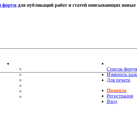
й форум
для публикаций работ и статей описывающих новые т
ИНФОРМАЦИЯ
НОВОСТИ 
ТЕХНИЧЕСКАЯ ПОДДЕРЖКА
Список фору
ЕНИЯ
ПОЖЕЛАНИЯ
Изменить раз
ПРАВИЛА ФОРУМА
Для печати
ЧАСТО ЗАДАВАЕМЫЕ ВОПРОСЫ
Правила
НАУК
РУКОВОДСТВО ПО BBCODE
Регистрация
ДОПОЛНИТЕЛЬНЫЕ BBCODE
Вход