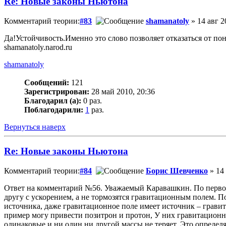
Re: Новые законы Ньютона
Комментарий теории:
#83
shamanatoly
» 14 авг 2
Да!Устойчивость.Именно это слово позволяет отказаться от п
shamanatoly.narod.ru
shamanatoly
Сообщений:
121
Зарегистрирован:
28 май 2010, 20:36
Благодарил (а):
0 раз.
Поблагодарили:
1
раз.
Вернуться наверх
Re: Новые законы Ньютона
Комментарий теории:
#84
Борис Шевченко
» 14 
Ответ на комментарий №56. Уважаемый Каравашкин. По первому
другу с ускорением, а не тормозятся гравитационным полем. П
источника, даже гравитационное поле имеет источник – гравита
пример могу привести позитрон и протон, У них гравитационные
одинаковые и ни один ни другой массы не теряет. Это определ