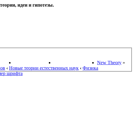
еории, идеи и гипотезы.
НАУКИ
ПОИСК ТЕОРИЙ
СТАРЫЙ ПОРТАЛ
New Theory
»
мов
‹
Новые теории естественных наук
‹
Физика
мер шрифта