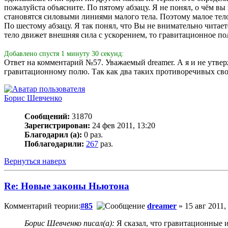
пожалуйста объясните. По пятому абзацу. Я не понял, о чём вы
становятся силовыми линиями малого тела. Поэтому малое тело
По шестому абзацу. Я так понял, что Вы не внимательно читает
тело движет внешняя сила с ускорением, то гравитационное пол
Добавлено спустя 1 минуту 30 секунд:
Ответ на комментарий №57. Уважаемый dreamer. А я и не утверж
гравитационному полю. Так как два таких противоречивых свой
Борис Шевченко
Сообщений:
31870
Зарегистрирован:
24 фев 2011, 13:20
Благодарил (а):
0 раз.
Поблагодарили:
267
раз.
Вернуться наверх
Re: Новые законы Ньютона
Комментарий теории:
#85
dreamer
» 15 авг 2011,
Борис Шевченко писал(а):
Я сказал, что гравитационные и