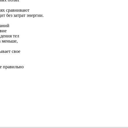
лях сравнивают
ит без затрат энергии.
баний
твие
адения тел
а меньше,
ывает свое
е правильно