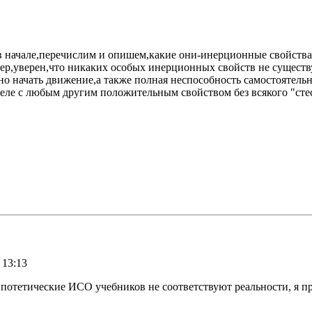
 начале,перечислим и опишем,какие они-инерционные свойства.
ер,уверен,что никаких особых инерционных свойств не существу
но начать движение,а также полная неспособность самостоятель
теле с любым другим положительным свойством без всякого "сте
 13:13
гипотетические ИСО учебников не соответствуют реальности, я п