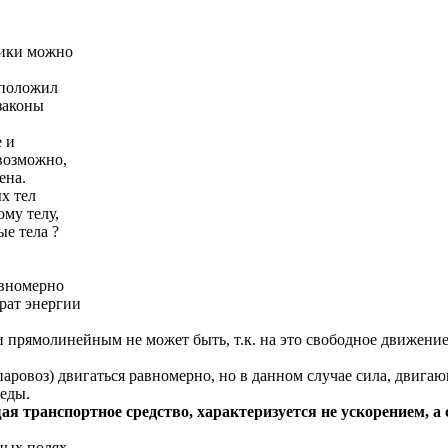
тики можно
дположил
законы
 и
возможно,
ена.
х тел
ому телу,
е тела ?
авномерно
рат энергии
рямолинейным не может быть, т.к. на это свободное движение т
аровоз) двигаться равномерно, но в данном случае сила, двига
еды.
щая транспортное средство, характеризуется не ускорением, а
ных полях