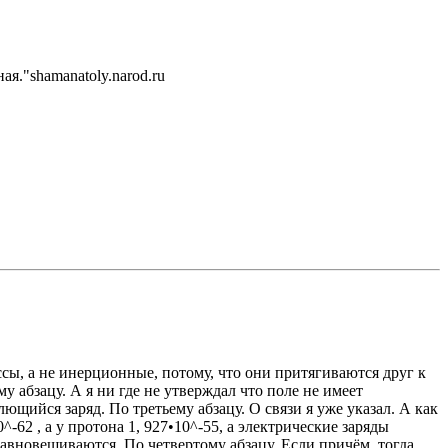
ная."shamanatoly.narod.ru
сы, а не инерционные, потому, что они притягиваются друг к
 абзацу. А я ни где не утверждал что поле не имеет
щийся заряд. По третьему абзацу. О связи я уже указал. А как
62 , а у протона 1, 927•10^-55, а электрические заряды
равновешиваются. По четвертому абзацу. Если причём, тогда