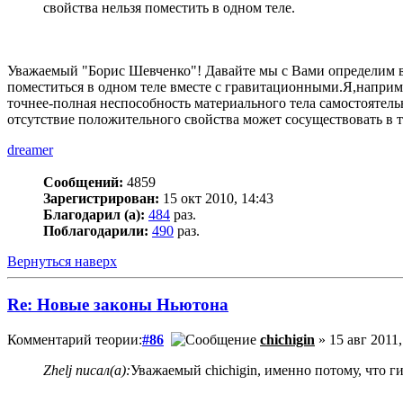
свойства нельзя поместить в одном теле.
Уважаемый "Борис Шевченко"! Давайте мы с Вами определим в
поместиться в одном теле вместе с гравитационными.Я,наприм
точнее-полная неспособность материального тела самостоятель
отсутствие положительного свойства может сосуществовать в 
dreamer
Сообщений:
4859
Зарегистрирован:
15 окт 2010, 14:43
Благодарил (а):
484
раз.
Поблагодарили:
490
раз.
Вернуться наверх
Re: Новые законы Ньютона
Комментарий теории:
#86
chichigin
» 15 авг 2011,
Zhelj писал(а):
Уважаемый chichigin, именно потому, что 