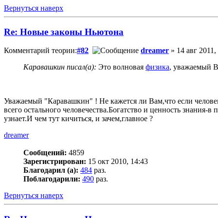
Вернуться наверх
Re: Новые законы Ньютона
Комментарий теории:
#82
dreamer
» 14 авг 2011,
Каравашкин писал(а):
Это волновая
физика
, уважаемый Ви
Уважаемый "Каравашкин" ! Не кажется ли Вам,что если человек
всего остального человечества.Богатство и ценность знания-в 
узнает.И чем тут кичиться, и зачем,главное ?
dreamer
Сообщений:
4859
Зарегистрирован:
15 окт 2010, 14:43
Благодарил (а):
484
раз.
Поблагодарили:
490
раз.
Вернуться наверх