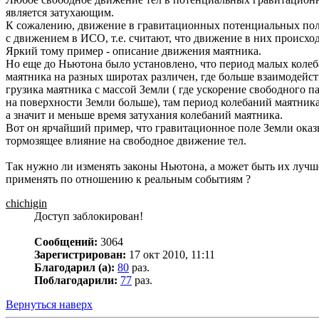
является затухающим.
К сожалению, движение в гравитационных потенциальных по
с движением в ИСО, т.е. считают, что движение в них происход
Яркий тому пример - описание движения маятника.
Но еще до Ньютона было установлено, что период малых коле
маятника на разных широтах различен, где больше взаимодейс
грузика маятника с массой Земли ( где ускорение свободного п
на поверхности Земли больше), там период колебаний маятник
а значит и меньше время затухания колебаний маятника.
Вот он ярчайший пример, что гравитационное поле Земли оказ
тормозящее влияние на свободное движение тел.
Так нужно ли изменять законы Ньютона, а может быть их лучш
применять по отношению к реальным событиям ?
chichigin
Доступ заблокирован!
Сообщений:
3064
Зарегистрирован:
17 окт 2010, 11:11
Благодарил (а):
80
раз.
Поблагодарили:
77
раз.
Вернуться наверх