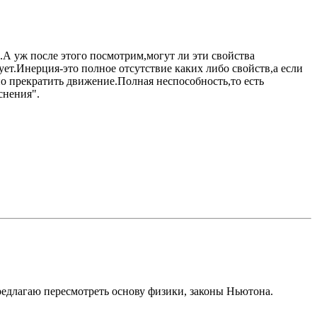
А уж после этого посмотрим,могут ли эти свойства
ет.Инерция-это полное отсутствие каких либо свойств,а если
но прекратить движение.Полная неспособность,то есть
снения".
редлагаю пересмотреть основу физики, законы Ньютона.