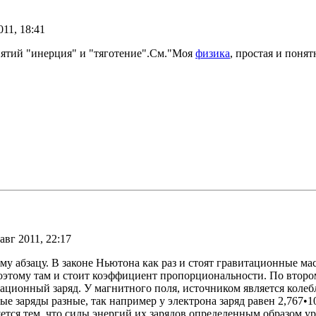
011, 18:41
онятий "инерция" и "тяготение".См."Моя
физика
, простая и понят
авг 2011, 22:17
 абзацу. В законе Ньютона как раз и стоят гравитационные мас
оэтому там и стоит коэффициент пропорциональности. По второму
ционный заряд. У магнитного поля, источником является колеблю
 заряды разные, так например у электрона заряд равен 2,767•10^-
яется тем, что силы энергий их зарядов определенным образом у