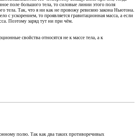
онное поле большого тела, то силовые линии этого поля
о тела. Так, что я ни как не провожу ревизию закона Ньютона.
ело с ускорением, то проявляется гравитационная масса, а если
са. Поэтому заряд тут ни при чём.
ционные свойства относятся не к массе тела, а к
ционному полю. Так как два таких противоречивых