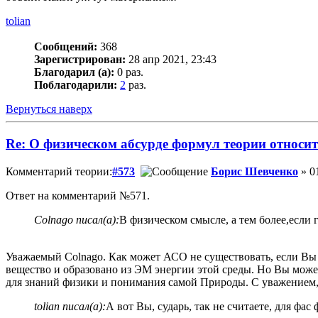
tolian
Сообщений:
368
Зарегистрирован:
28 апр 2021, 23:43
Благодарил (а):
0 раз.
Поблагодарили:
2
раз.
Вернуться наверх
Re: О физическом абсурде формул теории относи
Комментарий теории:
#573
Борис Шевченко
» 0
Ответ на комментарий №571.
Colnago писал(а):
В физическом смысле, а тем более,если 
Уважаемый Colnago. Как может АСО не существовать, если Вы с
вещество и образовано из ЭМ энергии этой среды. Но Вы можете
для знаний физики и понимания самой Природы. С уважением,
tolian писал(а):
А вот Вы, сударь, так не считаете, для фас 