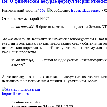
Re: О физическом абсурде формул теории относи
Комментарий теории:
#576
Борис Шевченко
» 0
Ответ на комментарий №574.
tolian писал(а):
Я бросаю камень и он падает на Землю. 
Уважаемый tolian. Кончайте заниматься словоблудством я Вам
энергия и она едина, так как представляет среду обитания ма
невозможно определить на ней точку отсчета, а поэтому, для 
уже Ваши проблемы.
tolian писал(а):
"...А такой вакуум ученые называют физ
вакуум?
А это потому, что на практике такой вакуум называется технич
незнанием и не пониманием физики. С уважением, Борис.
Борис Шевченко
Сообщений:
31883
Зарегистрирован:
24 фев 2011, 13:20