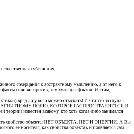
 вещественная субстанция,
т живого созерцания к абстрактному мышлению, а от него к
о: факты говорят против, тем хуже для фактов. И этим,
тикой) вряд ли у кого можно отыскать! И что это за глупая
ЭЛЕКТРОМАГНИТНОМУ ПОЛЮ, КОТОРОЕ РАСПРОСТРАНЯЕТСЯ В
ии) известен всякому, кто хоть когда-либо занимался
гия есть свойство объекта: НЕТ ОБЪЕКТА, НЕТ И ЭНЕРГИИ. А Вы
сякого её носителя, как свойства объекта), и появляется сам