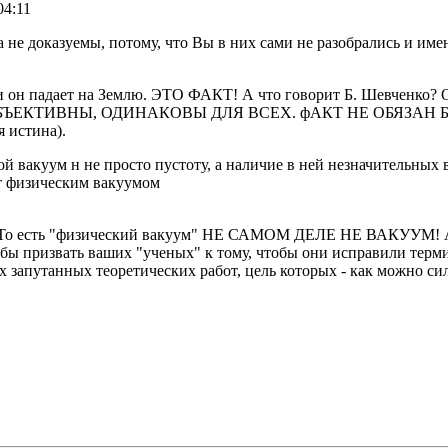
04:11
 не доказуемы, потому, что Вы в них сами не разобрались и име
нь и он падает на Землю. ЭТО ФАКТ! А что говорит Б. Шевченко
ЪЕКТИВНЫ, ОДИНАКОВЫ ДЛЯ ВСЕХ. фАКТ НЕ ОБЯЗАН 
истина).
ой вакуум н не просто пустоту, а наличие в ней незначительных 
ют физическим вакуумом
". То есть "физический вакуум" НЕ САМОМ ДЕЛЕ НЕ ВАКУУМ! А 
бы призвать ваших "ученых" к тому, чтобы они исправили термин
 запутанных теоретических работ, цель которых - как можно сил