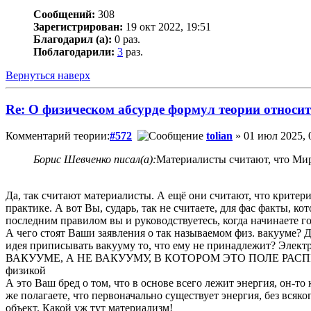
Сообщений:
308
Зарегистрирован:
19 окт 2022, 19:51
Благодарил (а):
0 раз.
Поблагодарили:
3
раз.
Вернуться наверх
Re: О физическом абсурде формул теории относи
Комментарий теории:
#572
tolian
» 01 июл 2025, 
Борис Шевченко писал(а):
Материалисты считают, что Мир
Да, так считают материалисты. А ещё они считают, что критери
практике. А вот Вы, сударь, так не считаете, для фас факты, ко
последним правилом вы и руководствуетесь, когда начинаете 
А чего стоят Ваши заявления о так называемом физ. вакууме? Д
идея приписывать вакууму то, что ему не принадлежи
ВАКУУМЕ, А НЕ ВАКУУМУ, В КОТОРОМ ЭТО ПОЛЕ РАСПРОСТРАНЯ
физикой
А это Ваш бред о том, что в основе всего лежит энергия, он
же полагаете, что первоначально существует энергия, без всяког
объект. Какой уж тут материализм!