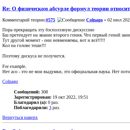
Re: О физическом абсурде формул теории относи
Комментарий теории:
#575
Colnago
» 02 июл 202
Пора прекращать эту бэсполэзную дискуссию
Бш претендует на звание второго гения. Что первый гений заним
Тут другой момент - они невменяемы, вот и всё!!!!!
Кол на голове теши!!!
Поэтому дискуса не получится.
For example.
Нет асо - это не мои выдумки, это официальная наука. Нет потом
Colnago
Сообщений:
308
Зарегистрирован:
19 окт 2022, 19:51
Благодарил (а):
0 раз.
Поблагодарили:
3
раз.
Вернуться наверх