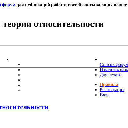
й форум
для публикаций работ и статей описывающих новые т
 теории относительности
ИНФОРМАЦИЯ
НОВОСТИ 
ТЕХНИЧЕСКАЯ ПОДДЕРЖКА
Список фору
ЕНИЯ
ПОЖЕЛАНИЯ
Изменить раз
ПРАВИЛА ФОРУМА
Для печати
ЧАСТО ЗАДАВАЕМЫЕ ВОПРОСЫ
Правила
НАУК
РУКОВОДСТВО ПО BBCODE
Регистрация
ДОПОЛНИТЕЛЬНЫЕ BBCODE
Вход
тносительности