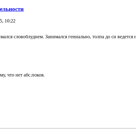
тельности
5, 10:22
ался словоблудием. Занимался гениально, толпа до си ведется на 
у, что нет абс.покоя.