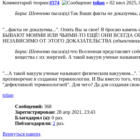
Комментарий теории:
#574
tolian
» 02 июл 2025, 
Борис Шевченко писал(а):
Так Ваши факты не доказуемы, а
"...факты не доказуемы...". Опять Вы за свое! Я бросаю каме
БЫВАЮТ МОИМИ ИЛИ ЧЬИМИ-ТО ЕЩЁ! ОНИ ВСЕГДА ОБ
НЕЗАВИСИМО ОТ ЭТОГО ДОКАЗАТЕЛЬСТВА (объективная 
Борис Шевченко писал(а):
что Вселенная представляет соб
вещества с их энергией. А такой вакуум ученые называ
"...А такой вакуум ученые называют физическим вакуумом...
противоречие в создании терминологии. И Вы вместо того, что
"дефективной терминологией". Для чего? Да для создания своих
tolian
Сообщений:
368
Зарегистрирован:
28 апр 2021, 23:43
Благодарил (а):
0 раз.
Поблагодарили:
2
раз.
Вернуться наверх