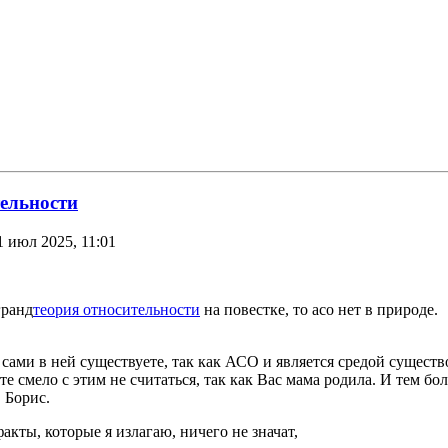
тельности
1 июл 2025, 11:01
гранд
теория относительности
на повестке, то асо нет в природе.
ами в ней существуете, так как АСО и является средой существо
 смело с этим не считаться, так как Вас мама родила. И тем бо
 Борис.
факты, которые я излагаю, ничего не значат,