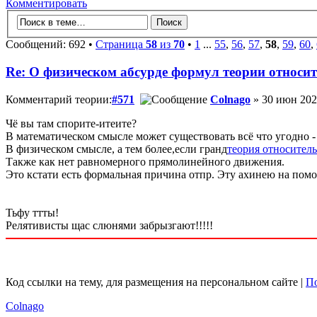
Комментировать
Сообщений: 692 •
Страница
58
из
70
•
1
...
55
,
56
,
57
,
58
,
59
,
60
,
Re: О физическом абсурде формул теории относи
Комментарий теории:
#571
Colnago
» 30 июн 202
Чё вы там спорите-итеите?
В математическом смысле может существовать всё что угодно -
В физическом смысле, а тем более,если гранд
теория относител
Также как нет равномерного прямолинейного движения.
Это кстати есть формальная причина отпр. Эту ахинею на помо
Тьфу ттты!
Релятивисты щас слюнями забрызгают!!!!!
Код ссылки на тему, для размещения на персональном сайте |
По
Colnago