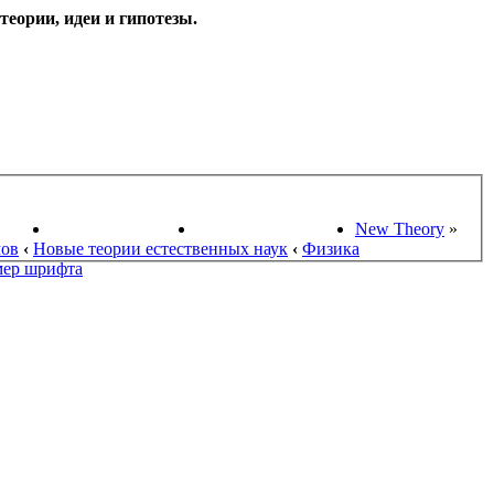
еории, идеи и гипотезы.
НАУКИ
ПОИСК ТЕОРИЙ
СТАРЫЙ ПОРТАЛ
New Theory
»
мов
‹
Новые теории естественных наук
‹
Физика
мер шрифта