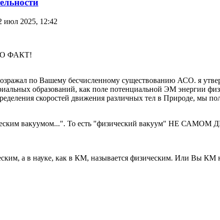
тельности
2 июл 2025, 12:42
ЭТО ФАКТ!
 возражал по Вашему бесчисленному существованию АСО. я утвер
териальных образований, как поле потенциальной ЭМ энергии физ
определения скоростей движения различных тел в Природе, мы по
ическим вакуумом...". То есть "физический вакуум" НЕ САМОМ
еским, а в науке, как в КМ, называется физическим. Или Вы КМ н