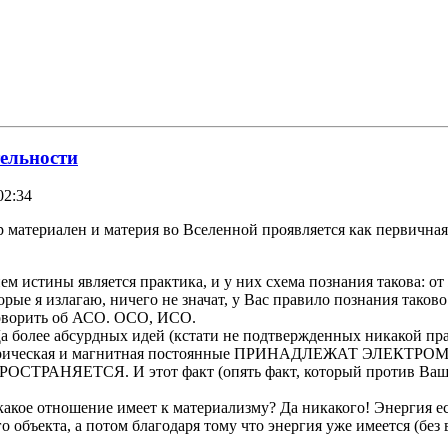
тельности
02:34
 материален и материя во Вселенной проявляется как первичная
ем истины является практика, и у них схема познания такова: о
торые я излагаю, ничего не значат, у Вас правило познания таков
говорить об АСО. ОСО, ИСО.
а более абсурдных идей (кстати не подтвержденных никакой прак
т? Электрическая и магнитная постоянные ПРИНАДЛЕЖАТ 
ЕТСЯ. И этот факт (опять факт, который против Вашей теор
-то какое отношение имеет к материализму? Да никакого! Энер
о объекта, а потом благодаря тому что энергия уже имеется (без в