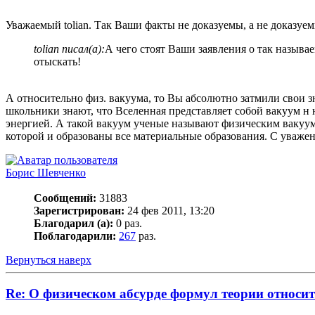
Уважаемый tolian. Так Ваши факты не доказуемы, а не доказуем
tolian писал(а):
А чего стоят Ваши заявления о так называ
отыскать!
А относительно физ. вакуума, то Вы абсолютно затмили свои з
школьники знают, что Вселенная представляет собой вакуум н н
энергией. А такой вакуум ученые называют физическим вакуу
которой и образованы все материальные образования. С уважен
Борис Шевченко
Сообщений:
31883
Зарегистрирован:
24 фев 2011, 13:20
Благодарил (а):
0 раз.
Поблагодарили:
267
раз.
Вернуться наверх
Re: О физическом абсурде формул теории относи