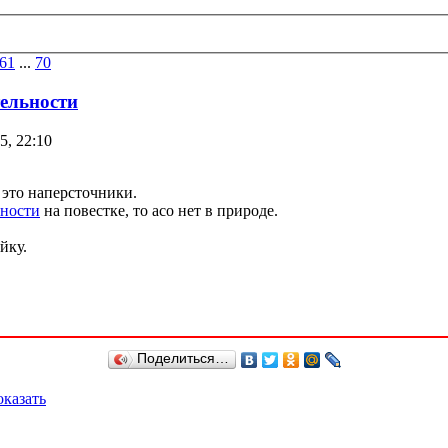
61
...
70
тельности
5, 22:10
 это наперсточники.
ьности
на повестке, то асо нет в природе.
йку.
Поделиться…
казать