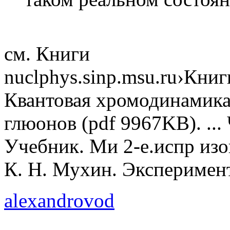
см. Книги
nuclphys.sinp.msu.ru›Книг
Квантовая хромодинамика:
глюонов (pdf 9967KB). ...
Учебник. Ми 2-е.испр изо
К. Н. Мухин. Эксперимен
alexandrovod