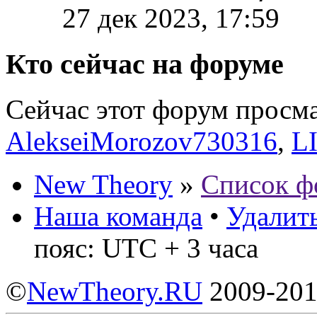
27 дек 2023, 17:59
Кто сейчас на форуме
Сейчас этот форум просм
AlekseiMorozov730316
,
L
New Theory
»
Список ф
Наша команда
•
Удалить
пояс: UTC + 3 часа
©
NewTheory.RU
2009-20