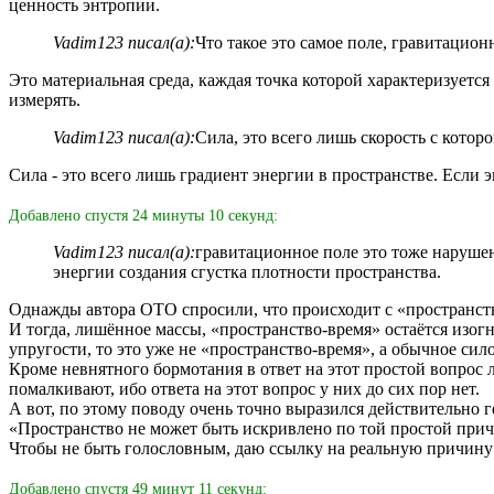
ценность энтропии.
Vadim123 писал(а):
Что такое это самое поле, гравитацион
Это материальная среда, каждая точка которой характеризует
измерять.
Vadim123 писал(а):
Сила, это всего лишь скорость с котор
Сила - это всего лишь градиент энергии в пространстве. Если э
Добавлено спустя 24 минуты 10 секунд:
Vadim123 писал(а):
гравитационное поле это тоже нарушен
энергии создания сгустка плотности пространства.
Однажды автора ОТО спросили, что происходит с «пространство
И тогда, лишённое массы, «пространство-время» остаётся изогну
упругости, то это уже не «пространство-время», а обычное си
Кроме невнятного бормотания в ответ на этот простой вопрос
помалкивают, ибо ответа на этот вопрос у них до сих пор нет.
А вот, по этому поводу очень точно выразился действительно 
«Пространство не может быть искривлено по той простой причи
Чтобы не быть голословным, даю ссылку на реальную причину
Добавлено спустя 49 минут 11 секунд: