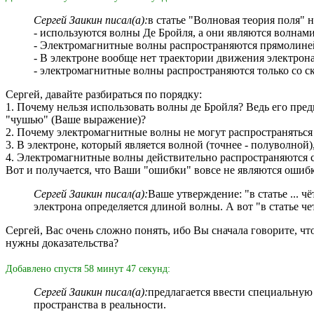
Сергей Заикин писал(а):
в статье "Волновая теория поля" 
- используются волны Де Бройля, а они являются волнами
- Электромагнитные волны распространяются прямолинейн
- В электроне вообще нет траектории движения электрона
- электромагнитные волны распространяются только со ск
Сергей, давайте разбираться по порядку:
1. Почему нельзя использовать волны де Бройля? Ведь его пре
"чушью" (Ваше выражение)?
2. Почему электромагнитные волны не могут распространяться
3. В электроне, который является волной (точнее - полуволной
4. Электромагнитные волны действительно распространяются с
Вот и получается, что Ваши "ошибки" вовсе не являются ошиб
Сергей Заикин писал(а):
Ваше утверждение: "в статье ... 
электрона определяется длиной волны. А вот "в статье че
Сергей, Вас очень сложно понять, ибо Вы сначала говорите, что
нужны доказательства?
Добавлено спустя 58 минут 47 секунд:
Сергей Заикин писал(а):
предлагается ввести специальную
пространства в реальности.