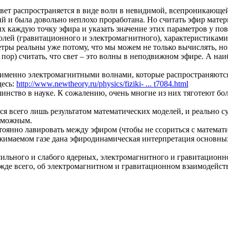
свет распространяется в виде волн в невидимой, всепроникающе
й и была довольно неплохо проработана. Но считать эфир матер
х каждую точку эфира и указать значение этих параметров у по
лей (гравитационного и электромагнитного), характеристиками
етры реальны уже потому, что мы можем не только вычислять, но
ор) считать, что свет – это волны в неподвижном эфире. А наиб
 а именно электромагнитными волнами, которые распространяютс
десь:
http://www.newtheory.ru/physics/fiziki- ... t7084.html
инство в науке. К сожалению, очень многие из них тяготеют бо
я всего лишь результатом математических моделей, и реально с
озможным.
янно лавировать между эфиром (чтобы не ссориться с математи
 сжимаемом газе дана эфиродинамическая интерпретация основны
ильного и слабого ядерных, электромагнитного и гравитационн
е всего, об электромагнитном и гравитационном взаимодействия