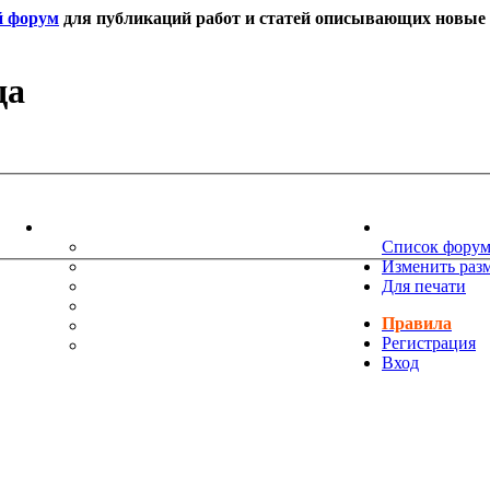
й форум
для публикаций работ и статей описывающих новые т
да
ИНФОРМАЦИЯ
НОВОСТИ 
ТЕХНИЧЕСКАЯ ПОДДЕРЖКА
Список фору
ЕНИЯ
ПОЖЕЛАНИЯ
Изменить раз
ПРАВИЛА ФОРУМА
Для печати
ЧАСТО ЗАДАВАЕМЫЕ ВОПРОСЫ
Правила
НАУК
РУКОВОДСТВО ПО BBCODE
Регистрация
ДОПОЛНИТЕЛЬНЫЕ BBCODE
Вход