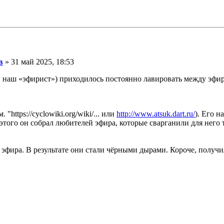
в
» 31 май 2025, 18:53
наш «эфирист») приходилось постоянно лавировать между эфиро
. "https://cyclowiki.org/wiki/... или
http://www.atsuk.dart.ru/
). Его 
того он собрал любителей эфира, которые сварганили для него т
эфира. В результате они стали чёрными дырами. Короче, получил