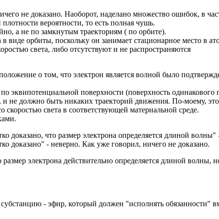
ничего не доказано. Наоборот, наделано множество ошибок, в час
 плотности вероятности, то есть полная чушь.
о, а не по замкнутым траекториям ( по орбите).
 в виде орбиты, поскольку он занимает стационарное место в ат
оростью света, либо отсутствуют и не распространяются
дположение о том, что электрон является волной было подтверж
 по эквипотенциальной поверхности (поверхность одинакового 
), и не должно быть никаких траекторий движения. По-моему, эт
о скоростью света в соответствующей материальной среде.
ками.
чётко доказано, что размер электрона определяется длиной волны"
тко доказано" - неверно. Как уже говорил, ничего не доказано.
 размер электрона действительно определяется длиной волны, но 
 субстанцию - эфир, который должен "исполнять обязанности" в