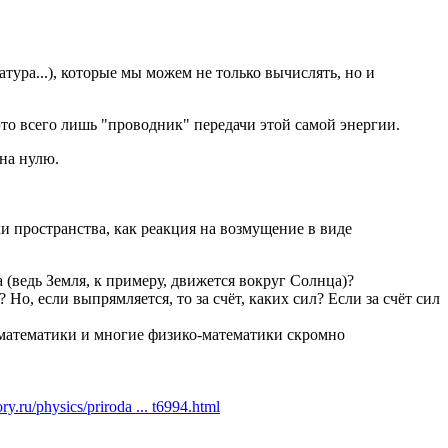
ура...), которые мы можем не только вычислять, но и
 это всего лишь "проводник" передачи этой самой энергии.
вна нулю.
 пространства, как реакция на возмущение в виде
(ведь Земля, к примеру, движется вокруг Солнца)?
Но, если выпрямляется, то за счёт, каких сил? Если за счёт сил
 математики и многие физико-математики скромно
y.ru/physics/priroda ... t6994.html