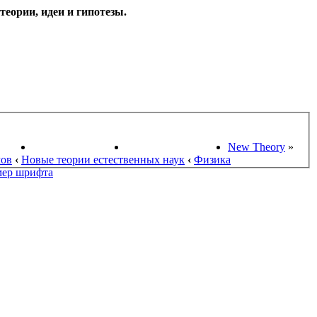
еории, идеи и гипотезы.
НАУКИ
ПОИСК ТЕОРИЙ
СТАРЫЙ ПОРТАЛ
New Theory
»
мов
‹
Новые теории естественных наук
‹
Физика
мер шрифта