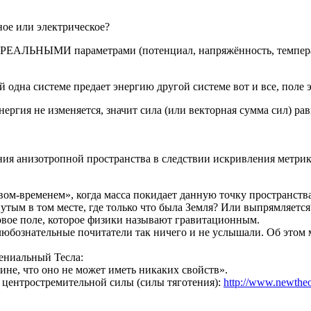
ное или электрическое?
ся РЕАЛЬНЫМИ параметрами (потенциал, напряжённость, температ
ой одна системе предает энергию другой системе вот и все, поле
нергия не изменяется, значит сила (или векторная сумма сил) ра
ия анизотропной пространства в следствии искривления метрики
м-временем», когда масса покидает данную точку пространства 
тым в том месте, где только что была Земля? Или выпрямляется? 
ловое поле, которое физики называют гравитационным.
 любознательные почитатели так ничего и не услышали. Об этом
гениальный Тесла:
не, что оно не может иметь никаких свойств».
 центростремительной силы (силы тяготения):
http://www.newtheor