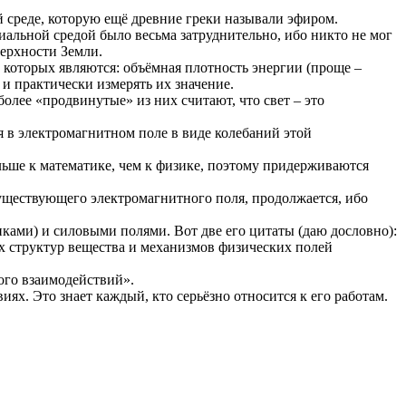
й среде, которую ещё древние греки называли эфиром.
иальной средой было весьма затруднительно, ибо никто не мог
верхности Земли.
 которых являются: объёмная плотность энергии (проще –
 и практически измерять их значение.
олее «продвинутые» из них считают, что свет – это
я в электромагнитном поле в виде колебаний этой
льше к математике, чем к физике, поэтому придерживаются
уществующего электромагнитного поля, продолжается, ибо
ками) и силовыми полями. Вот две его цитаты (даю дословно):
х структур вещества и механизмов физических полей
ого взаимодействий».
х. Это знает каждый, кто серьёзно относится к его работам.