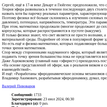
Сергей, ещё в 17-м веке Декарт и Гюйгенс предположили, что 
Теория эфира развивалась в течении последующих двух столети
назвать хотя бы парочку реальных параметров, характеризующи
Поэтому физики всё больше склонялись к изучению силовых по
давление), потенциал, напряжённость, температура. Эти парам
При этом, математики продолжали (многие продолжают до сих п
корпускулы, которые распространяются в пустоте (вакууме).
И только физики знают, что свет является не просто волнами,
материальной среды. Подробнее об этом в популярной форме з
Но есть ещё и физико-математики, которых подавляющее больш
точки зрения математиков.
Спор между сторонниками надуманного эфира, который являетс
подавить точку зрения большинства пока не представляется в
Даже Ацюковскому (главный наш «эфирист») приходилось посто
«На основе представлений об эфире, как о реальном вязком и
взаимодействий».
И ещё: «Разработаны эфиродинамические основы механизмов с
Владимир Акимович, разрабатывая эфиродинамику, думал, прежд
Валерий Пивоваров
Сообщений:
1733
Зарегистрирован:
23 июл 2024, 06:30
Благодарил (а):
0 раз.