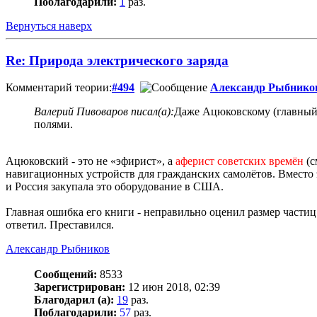
Поблагодарили:
1
раз.
Вернуться наверх
Re: Природа электрического заряда
Комментарий теории:
#494
Александр Рыбнико
Валерий Пивоваров писал(а):
Даже Ацюковскому (главный 
полями.
Ацюковский - это не «эфирист», а
аферист советских времён
(см
навигационных устройств для гражданских самолётов. Вместо э
и Россия закупала это оборудование в США.
Главная ошибка его книги - неправильно оценил размер частиц 
ответил. Преставился.
Александр Рыбников
Сообщений:
8533
Зарегистрирован:
12 июн 2018, 02:39
Благодарил (а):
19
раз.
Поблагодарили:
57
раз.