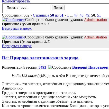
Комментировать
Сообщений: 502 •
Страница
50
из
51
•
1
...
47
,
48
,
49
,
50
,
51
Сообщение было удалено | удалил:
Administration
|
Причина:
Пункт правил 5.11
Вернуться наверх
Сообщение было удалено | удалил:
Administration
|
Причина:
Пункт правил 5.11
Вернуться наверх
Re: Природа электрического заряда
Комментарий теории:
#493
Валерий Пивоваров
Vadim123 писал(а):
Вадим, в чём Вы видите физический с
Энтропия - это энергия, отнесённая к единичному значению те
Аналогично:
Градиент энергии в пространстве - это сила.
Энергия, отнесённая к единице времени - это мощность.
Энергия, отнесённая к единице объёма - это давление.
Квантом энтропии является постоянная Больцмана, которая уст