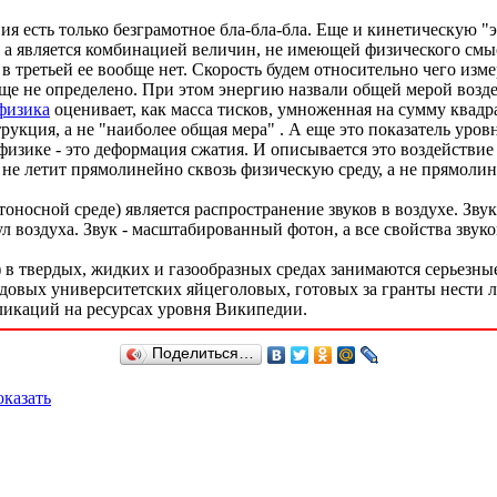
ия есть только безграмотное бла-бла-бла. Еще и кинетическую "
т, а является комбинацией величин, не имеющей физического смы
 в третьей ее вообще нет. Скорость будем относительно чего изм
ще не определено. При этом энергию назвали общей мерой воздейс
физика
оценивает, как масса тисков, умноженная на сумму квадр
укция, а не "наиболее общая мера" . А еще это показатель уровн
зике - это деформация сжатия. И описывается это воздействие п
не летит прямолинейно сквозь физическую среду, а не прямолине
оносной среде) является распространение звуков в воздухе. Зву
воздуха. Звук - масштабированный фотон, а все свойства звуков
 в твердых, жидких и газообразных средах занимаются серьезн
кондовых университетских яйцеголовых, готовых за гранты нести
икаций на ресурсах уровня Википедии.
Поделиться…
казать