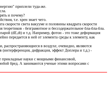
энергию" приплели туда-же.
сла.
ерять и почему?
твия, т.е. хрен знает чего.
ата скорости света вакууме и половины квадрата скорости
я теоретиков - безграмотное и бессодержательное бла-бла-бла.
арой (dE,dt) и т.д. Например, фотон - это тоже деформация
йно передается в ней от элемента среды к элементу, как
ки, распространяющиеся в воздухе, очевидно, являются
 (интерференция, дифракция, эффект Доплера и т.д.) -
ые прикладные науки с мощными финансовой,
 любой бред. А занимаются ученые этими вопросами с