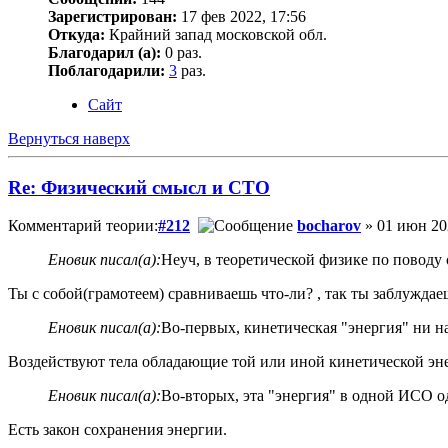
Зарегистрирован:
17 фев 2022, 17:56
Откуда:
Крайний запад московской обл.
Благодарил (а):
0 раз.
Поблагодарили:
3
раз.
Сайт
Вернуться наверх
Re: Физический смысл и СТО
Комментарий теории:
#212
bocharov
» 01 июн 20
Еновик писал(а):
Неуч, в теоретической физике по поводу
Ты с собой(грамотеем) сравниваешь что-ли? , так ты заблуждае
Еновик писал(а):
Во-первых, кинетическая "энергия" ни н
Воздействуют тела обладающие той или иной кинетической энер
Еновик писал(а):
Во-вторых, эта "энергия" в одной ИСО одн
Есть закон сохранения энергии.