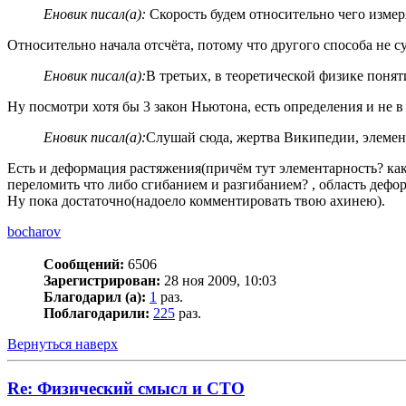
Еновик писал(а):
Скорость будем относительно чего измер
Относительно начала отсчёта, потому что другого способа не с
Еновик писал(а):
В третьих, в теоретической физике понят
Ну посмотри хотя бы 3 закон Ньютона, есть определения и не 
Еновик писал(а):
Слушай сюда, жертва Википедии, элемент
Есть и деформация растяжения(причём тут элементарность? как
переломить что либо сгибанием и разгибанием? , область деформ
Ну пока достаточно(надоело комментировать твою ахинею).
bocharov
Сообщений:
6506
Зарегистрирован:
28 ноя 2009, 10:03
Благодарил (а):
1
раз.
Поблагодарили:
225
раз.
Вернуться наверх
Re: Физический смысл и СТО