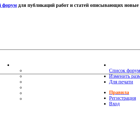
й форум
для публикаций работ и статей описывающих новые т
ИНФОРМАЦИЯ
НОВОСТИ 
ТЕХНИЧЕСКАЯ ПОДДЕРЖКА
Список фору
ЕНИЯ
ПОЖЕЛАНИЯ
Изменить раз
ПРАВИЛА ФОРУМА
Для печати
ЧАСТО ЗАДАВАЕМЫЕ ВОПРОСЫ
Правила
НАУК
РУКОВОДСТВО ПО BBCODE
Регистрация
ДОПОЛНИТЕЛЬНЫЕ BBCODE
Вход