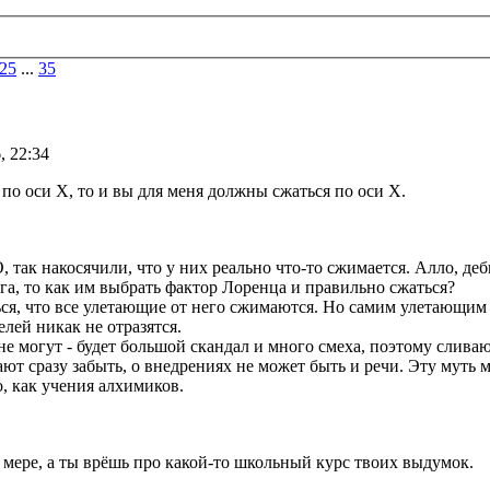
25
...
35
, 22:34
я по оси Х, то и вы для меня должны сжаться по оси Х.
так накосячили, что у них реально что-то сжимается. Алло, де
га, то как им выбрать фактор Лоренца и правильно сжаться?
ься, что все улетающие от него сжимаются. Но самим улетающим 
ей никак не отразятся.
не могут - будет большой скандал и много смеха, поэтому слив
ают сразу забыть, о внедрениях не может быть и речи. Эту муть
, как учения алхимиков.
 мере, а ты врёшь про какой-то школьный курс твоих выдумок.