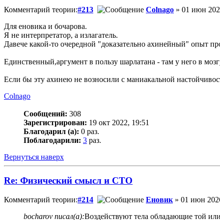
Комментарий теории:
#213
Colnago
» 01 июн 202
Для еновика и бочарова.
Я не интерпретатор, а излагатель.
Давече какой-то очередной "доказательно ахинейный" опыт пр
Единственный,аргумент в пользу шарлатана - там у него в мозг
Если бы эту ахинею не возносили с маниакальной настойчивост
Colnago
Сообщений:
308
Зарегистрирован:
19 окт 2022, 19:51
Благодарил (а):
0 раз.
Поблагодарили:
3
раз.
Вернуться наверх
Re: Физический смысл и СТО
Комментарий теории:
#214
Еновик
» 01 июн 2026
bocharov писал(а):
Воздействуют тела обладающие той или 