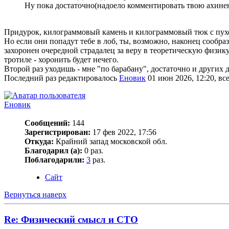
Ну пока достаточно(надоело комментировать твою ахине
Придурок, килограммовый камень и килограммовый тюк с пухо
Но если они попадут тебе в лоб, ты, возможно, наконец сообраз
захоронен очередной страдалец за веру в теоретическую физик
тротиле - хоронить будет нечего.
Второй раз уходишь - мне "по барабану", достаточно и других 
Последний раз редактировалось
Еновик
01 июн 2026, 12:20, все
Еновик
Сообщений:
144
Зарегистрирован:
17 фев 2022, 17:56
Откуда:
Крайний запад московской обл.
Благодарил (а):
0 раз.
Поблагодарили:
3
раз.
Сайт
Вернуться наверх
Re: Физический смысл и СТО