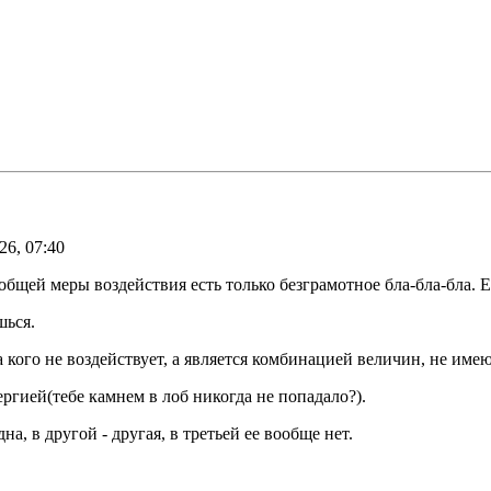
26, 07:40
 общей меры воздействия есть только безграмотное бла-бла-бла.
шься.
а кого не воздействует, а является комбинацией величин, не им
гией(тебе камнем в лоб никогда не попадало?).
а, в другой - другая, в третьей ее вообще нет.