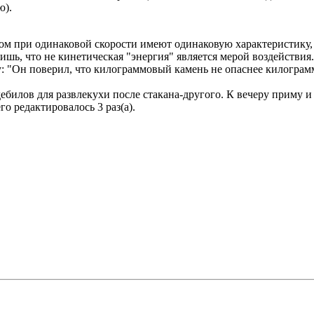
ю).
м при одинаковой скорости имеют одинаковую характеристику,
ишь, что не кинетическая "энергия" является мерой воздействия.
у: "Он поверил, что килограммовый камень не опаснее килограмм
дебилов для развлекухи после стакана-другого. К вечеру приму и
го редактировалось 3 раз(а).