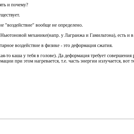
ять и почему?
уществует.
ие "воздействие" вообще не определено.
в Ньютоновой механике(напр. у Лагранжа и Гамильтона), есть и 
арное воздействие в физике - это деформация сжатия.
ая-то каша у тебя в голове). Да деформация требует совершени
ации при этом нагревается, т.е. часть энергии излучается, вот 