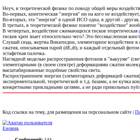
Неуч, в теоретической физике по поводу общей меры воздейств
Во-первых, кинетическая "энергия" ни на кого не воздействуе
Во-вторых, эта "энергия" в одной ИСО одна, в другой - другая,
В третьих, в теоретической физике понятие "воздействие" вооб
В четвертых, воздействие сжимающихся тисков теоретическая
тисков хрен знает относительно чего? Это бессмысленная констр
Слушай сюда, жертва Википедии, элементарное воздействие в фи
сжатия, описываемая парой (dE,dt), и каждый отдельный фотон 
эстафетная палочка.
Наглядной моделью распространения фотонов в "вакууме" (свет
элементарными (в своем спектре) деформациями сжатия молекул 
масштабированные подобные свойства света.
Распространением энергии (элементарных деформаций сжатия)
экспериментальной, теоретической и т.д. базами, а не кучка 
конкретными прикладными целями, а не ради прикольных публ
Код ссылки на тему, для размещения на персональном сайте |
По
Еновик
Сообщений:
144