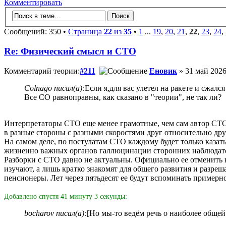
Комментировать
Сообщений: 350 •
Страница
22
из
35
•
1
...
19
,
20
,
21
,
22
,
23
,
24
,
Re: Физический смысл и СТО
Комментарий теории:
#211
Еновик
» 31 май 2026
Colnago писал(а):
Если я,для вас улетел на ракете и сжалс
Все СО равноправны, как сказано в "теории", не так ли?
Интерпретаторы СТО еще менее грамотные, чем сам автор СТО, 
в разные стороны с разными скоростями друг относительно дру
На самом деле, по постулатам СТО каждому будет только казат
жизненно важных органов галлюцинации сторонних наблюдател
Разборки с СТО давно не актуальны. Официально ее отменить 
изучают, а лишь кратко знакомят для общего развития и разреш
пенсионеры. Лет через пятьдесят ее будут вспоминать примерно
Добавлено спустя 41 минуту 3 секунды:
bocharov писал(а):
[Но мы-то ведём речь о наиболее общей