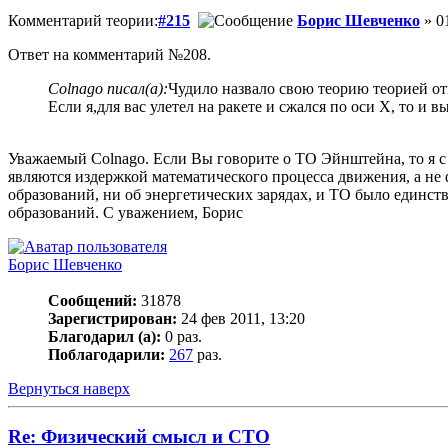
Комментарий теории:
#215
Борис Шевченко
» 0
Ответ на комментарий №208.
Colnago писал(а):
Чудило назвало свою теорию теорией от
Если я,для вас улетел на ракете и сжался по оси Х, то и 
Уважаемый Colnago. Если Вы говорите о ТО Эйнштейна, то я с
являются издержкой математического процесса движения, а не 
образований, ни об энергетических зарядах, и ТО было единс
образований. С уважением, Борис
Борис Шевченко
Сообщений:
31878
Зарегистрирован:
24 фев 2011, 13:20
Благодарил (а):
0 раз.
Поблагодарили:
267
раз.
Вернуться наверх
Re: Физический смысл и СТО