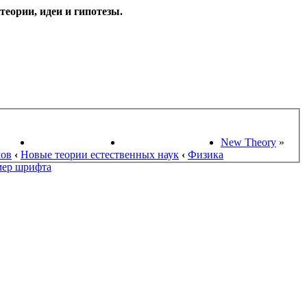
еории, идеи и гипотезы.
НАУКИ
ПОИСК ТЕОРИЙ
СТАРЫЙ ПОРТАЛ
New Theory
»
мов
‹
Новые теории естественных наук
‹
Физика
мер шрифта