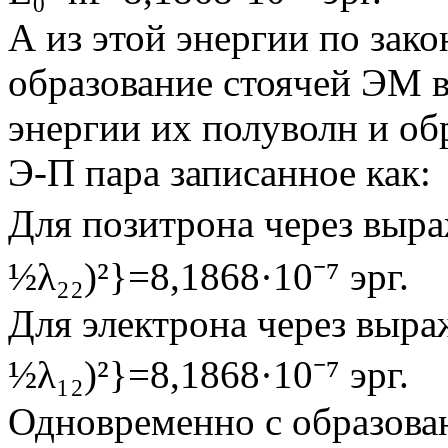
А из этой энергии по зак
образование стоячей ЭМ 
энергии их полуволн и об
Э-П пара записанное как:
Для позитрона через выра
½λ₂₂)²}=8,1868·10⁻⁷ эрг.
Для электрона через выраж
½λ₁₂)²}=8,1868·10⁻⁷ эрг.
Одновременно с образова