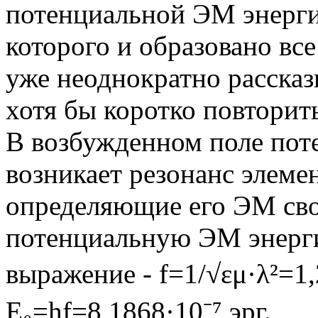
потенциальной ЭМ энергии
которого и образовано все
уже неоднократно рассказ
хотя бы коротко повторить
В возбужденном поле пот
возникает резонанс элеме
определяющие его ЭМ сво
потенциальную ЭМ энерги
выражение - f=1/√εμ·λ²=1,
Е₀=hf=8,1868·10⁻⁷ эрг.