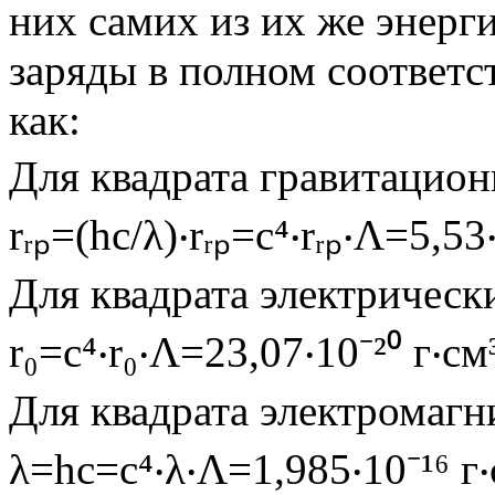
них самих из их же энерг
заряды в полном соответс
как:
Для квадрата гравитацион
rᵣₚ=(hc/λ)‧rᵣₚ=c⁴‧rᵣₚ‧Λ=5,53‧
Для квадрата электрических
r₀=c⁴‧r₀‧Λ=23,07‧10⁻²⁰ г‧см
Для квадрата электромагни
λ=hc=c⁴‧λ‧Λ=1,985‧10⁻¹⁶ г‧