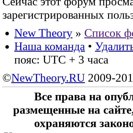
Сейчас этот форум просма
зарегистрированных польз
New Theory
»
Список ф
Наша команда
•
Удалить
пояс: UTC + 3 часа
©
NewTheory.RU
2009-20
Все права на опу
размещенные на сайте
охраняются законо