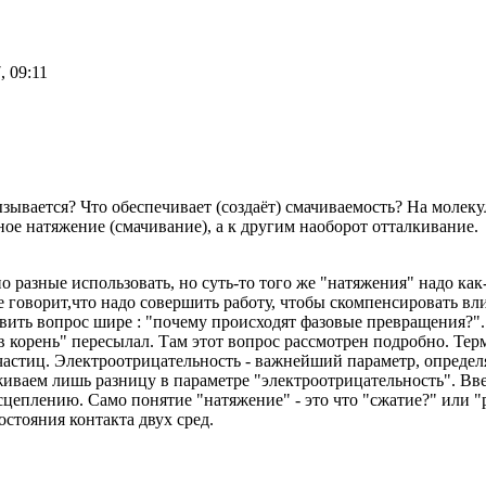
, 09:11
ызывается? Что обеспечивает (создаёт) смачиваемость? На моле
ое натяжение (смачивание), а к другим наоборот отталкивание.
разные использовать, но суть-то того же "натяжения" надо как-
 говорит,что надо совершить работу, чтобы скомпенсировать вл
вить вопрос шире : "почему происходят фазовые превращения?".
в корень" пересылал. Там этот вопрос рассмотрен подробно. Те
астиц. Электроотрицательность - важнейший параметр, опреде
ваем лишь разницу в параметре "электроотрицательность". Вве
еплению. Само понятие "натяжение" - это что "сжатие?" или "р
остояния контакта двух сред.