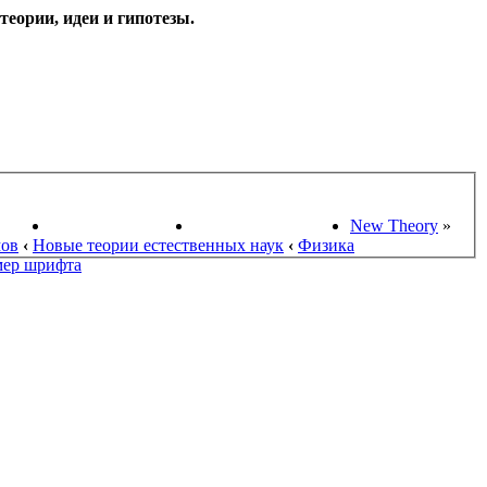
еории, идеи и гипотезы.
НАУКИ
ПОИСК ТЕОРИЙ
СТАРЫЙ ПОРТАЛ
New Theory
»
мов
‹
Новые теории естественных наук
‹
Физика
мер шрифта