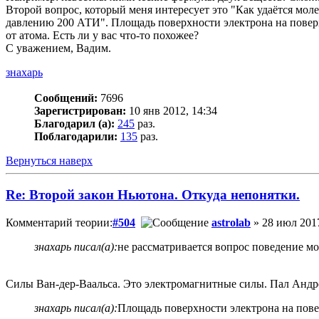
Второй вопрос, который меня интересует это "Как удаётся моле
давлению 200 АТИ". Площадь поверхности электрона на поверх
от атома. Есть ли у вас что-то похожее?
С уважением, Вадим.
знахарь
Сообщений:
7696
Зарегистрирован:
10 янв 2012, 14:34
Благодарил (а):
245
раз.
Поблагодарили:
135
раз.
Вернуться наверх
Re: Второй закон Ньютона. Откуда непонятки.
Комментарий теории:
#504
astrolab
» 28 июл 2017
знахарь писал(а):
не рассматривается вопрос поведение мо
Силы Ван-дер-Ваальса. Это электромагнитные силы. Пал Андре
знахарь писал(а):
Площадь поверхности электрона на пове