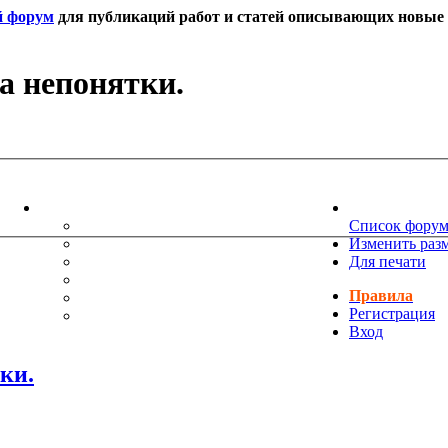
й форум
для публикаций работ и статей описывающих новые т
а непонятки.
ИНФОРМАЦИЯ
НОВОСТИ 
ТЕХНИЧЕСКАЯ ПОДДЕРЖКА
Список фору
ЕНИЯ
ПОЖЕЛАНИЯ
Изменить раз
ПРАВИЛА ФОРУМА
Для печати
ЧАСТО ЗАДАВАЕМЫЕ ВОПРОСЫ
Правила
НАУК
РУКОВОДСТВО ПО BBCODE
Регистрация
ДОПОЛНИТЕЛЬНЫЕ BBCODE
Вход
ки.