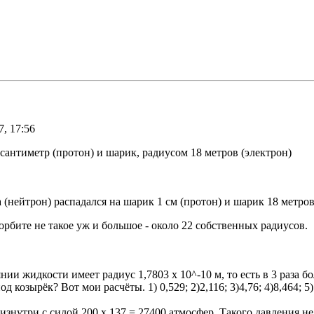
, 17:56
 сантиметр (протон) и шарик, радиусом 18 метров (электрон)
(нейтрон) распадался на шарик 1 см (протон) и шарик 18 метров 
орбите не такое уж и большое - около 22 собственных радиусов.
ии жидкости имеет радиус 1,7803 х 10^-10 м, то есть в 3 раза 
козырёк? Вот мои расчёты. 1) 0,529; 2)2,116; 3)4,76; 4)8,464; 
знутри с силой 200 х 137 = 27400 атмосфер. Такого давления не