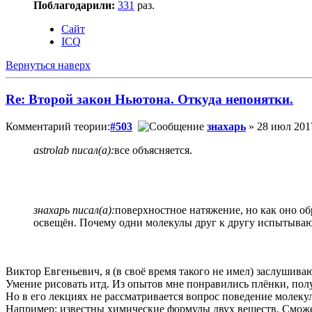
Поблагодарили:
331
раз.
Сайт
ICQ
Вернуться наверх
Re: Второй закон Ньютона. Откуда непонятки.
Комментарий теории:
#503
знахарь
» 28 июл 2017
astrolab писал(а):
все объясняется.
знахарь писал(а):
поверхностное натяжение, но как оно об
освещён. Почему одни молекулы друг к другу испытывают
Виктор Евгеньевич, я (в своё время такого не имел) заслушив
Умение рисовать итд. Из опытов мне понравились плёнки, полу
Но в его лекциях не рассматривается вопрос поведение молекул
Например: известны химические формулы двух веществ. Сможе