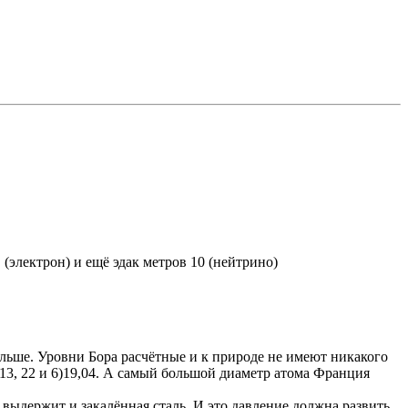
(электрон) и ещё эдак метров 10 (нейтрино)
больше. Уровни Бора расчётные и к природе не имеют никакого
5)13, 22 и 6)19,04. А самый большой диаметр атома Франция
 выдержит и закалённая сталь. И это давление должна развить