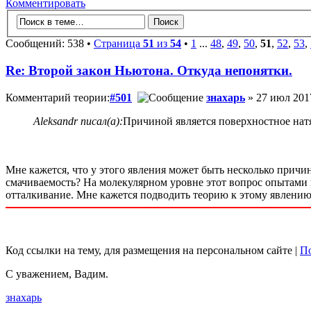
Комментировать
Сообщений: 538 •
Страница
51
из
54
•
1
...
48
,
49
,
50
,
51
,
52
,
53
,
Re: Второй закон Ньютона. Откуда непонятки.
Комментарий теории:
#501
знахарь
» 27 июл 2017
Aleksandr писал(а):
Причиной является поверхностное нат
Мне кажется, что у этого явления может быть несколько причин
смачиваемость? На молекулярном уровне этот вопрос опытами 
отталкивание. Мне кажется подводить теорию к этому явлению 
Код ссылки на тему, для размещения на персональном сайте |
По
С уважением, Вадим.
знахарь