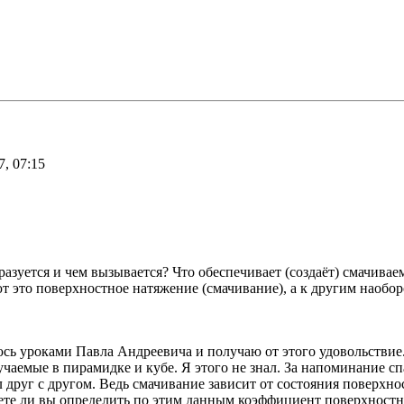
, 07:15
разуется и чем вызывается? Что обеспечивает (создаёт) смачива
 это поверхностное натяжение (смачивание), а к другим наобор
аюсь уроками Павла Андреевича и получаю от этого удовольствие
чаемые в пирамидке и кубе. Я этого не знал. За напоминание сп
 друг с другом. Ведь смачивание зависит от состояния поверхно
те ли вы определить по этим данным коэффициент поверхностно