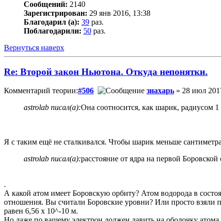
Сообщений:
2140
Зарегистрирован:
29 янв 2016, 13:38
Благодарил (а):
39
раз.
Поблагодарили:
50
раз.
Вернуться наверх
Re: Второй закон Ньютона. Откуда непонятки.
Комментарий теории:
#506
знахарь
» 28 июл 2017
astrolab писал(а):
Она соотносится, как шарик, радиусом 1
Я с таким ещё не сталкивался. Чтобы шарик меньше сантиметра 
astrolab писал(а):
расстояние от ядра на первой Боровской 
.
А какой атом имеет Боровскую орбиту? Атом водорода в состоян
отношения. Вы считали Боровские уровни? Или просто взяли под 
равен 6,56 х 10^-10 м.
Но даже по вашему электрон должен давить на оболочку атома и