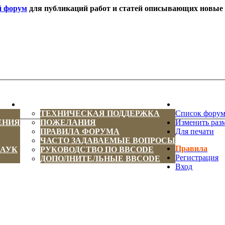
й форум
для публикаций работ и статей описывающих новые т
ИНФОРМАЦИЯ
НОВОСТИ 
ТЕХНИЧЕСКАЯ ПОДДЕРЖКА
Список фору
ЕНИЯ
ПОЖЕЛАНИЯ
Изменить раз
ПРАВИЛА ФОРУМА
Для печати
ЧАСТО ЗАДАВАЕМЫЕ ВОПРОСЫ
Правила
НАУК
РУКОВОДСТВО ПО BBCODE
Регистрация
ДОПОЛНИТЕЛЬНЫЕ BBCODE
Вход