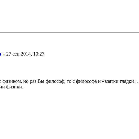
н
» 27 сен 2014, 10:27
физиком, но раз Вы философ, то с философа и «взятки гладки». С
нии физики.