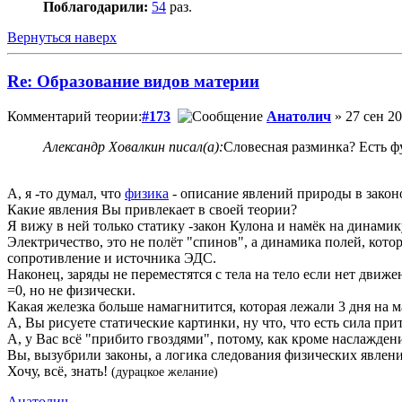
Поблагодарили:
54
раз.
Вернуться наверх
Re: Образование видов материи
Комментарий теории:
#173
Анатолич
» 27 сен 20
Александр Ховалкин писал(а):
Словесная разминка? Есть ф
А, я -то думал, что
физика
- описание явлений природы в закон
Какие явления Вы привлекает в своей теории?
Я вижу в ней только статику -закон Кулона и намёк на динамик
Электричество, это не полёт "спинов", а динамика полей, кото
сопротивление и источника ЭДС.
Наконец, заряды не переместятся с тела на тело если нет движе
=0, но не физически.
Какая железка больше намагнитится, которая лежали 3 дня на м
А, Вы рисуете статические картинки, ну что, что есть сила пр
А, у Вас всё "прибито гвоздями", потому, как кроме наслаждени
Вы, вызубрили законы, а логика следования физических явлени
Хочу, всё, знать!
(дурацкое желание)
Анатолич