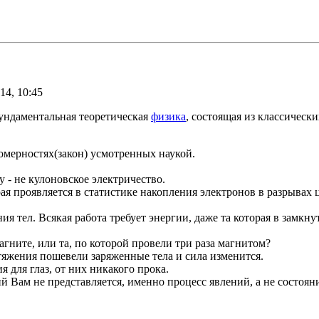
14, 10:45
ундаментальная теоретическая
физика
, состоящая из классическ
омерностях(закон) усмотренных наукой.
у - не кулоновское электричество.
рая проявляется в статистике накопления электронов в разрывах 
ния тел. Всякая работа требует энергии, даже та которая в замк
агните, или та, по которой провели три раза магнитом?
итяжения пошевели заряженные тела и сила изменится.
я для глаз, от них никакого прока.
й Вам не представляется, именно процесс явлений, а не состоян