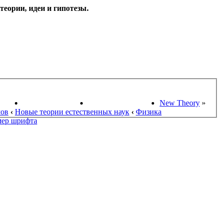
еории, идеи и гипотезы.
НАУКИ
ПОИСК ТЕОРИЙ
СТАРЫЙ ПОРТАЛ
New Theory
»
мов
‹
Новые теории естественных наук
‹
Физика
мер шрифта