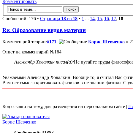
Комментировать
Сообщений: 176 •
Страница
18
из
18
•
1
...
14
,
15
,
16
,
17
,
18
Re: Образование видов материи
Комментарий теории:
#171
Борис Шевченко
» 27
Ответ на комментарий №164.
Александр Ховалкин писал(а):
Не путайте труды философов 
Уважаемый Александр Ховалкин. Вообще то, я считал Вас физико
Вам нет смысла критиковать физиков в не знании физики. С ув
Код ссылки на тему, для размещения на персональном сайте |
По
Борис Шевченко
Сообщений:
31883