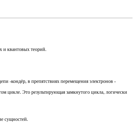
их и квантовых теорий.
цепи -кондёр, в препятствиях перемещения электронов -
нутом цикле. Это результирующая замкнутого цикла, логически
ие сущностей.