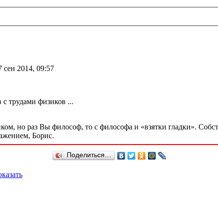
 сен 2014, 09:57
с трудами физиков ...
м, но раз Вы философ, то с философа и «взятки гладки». Собстве
ажением, Борис.
Поделиться…
казать