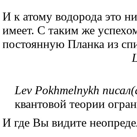
И к атому водорода это н
имеет. С таким же успехо
постоянную Планка из спи
L
Lev Pokhmelnykh писал(
квантовой теории огра
И где Вы видите неопреде