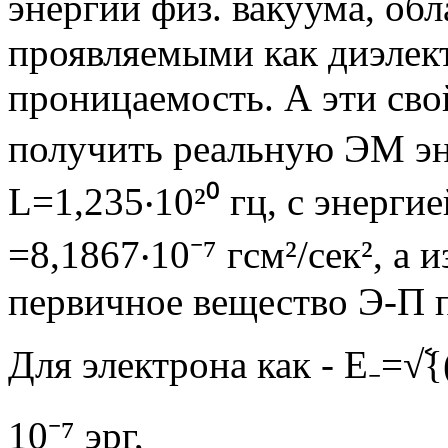
энергии физ. вакуума, о
проявляемыми как диэлект
проницаемость. А эти сво
получить реальную ЭМ эне
L=1,235‧10²⁰ гц, с энерги
=8,1867‧10⁻⁷ гсм²/сек², а 
первичное вещество Э-П п
Для электрона как - Е₋=√ࣷ{
10⁻⁷ эрг,