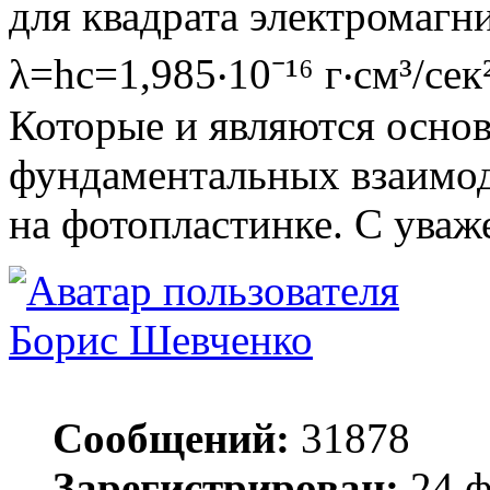
для квадрата электромагни
λ=hc=1,985‧10⁻¹⁶ г‧см³/сек²
Которые и являются осно
фундаментальных взаимоде
на фотопластинке. С уваж
Борис Шевченко
Сообщений:
31878
Зарегистрирован:
24 ф