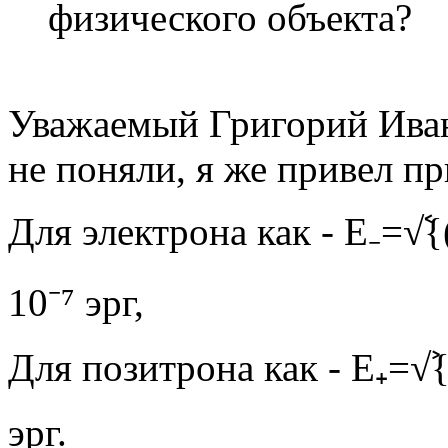
физического объекта?
Уважаемый Григорий Иван
не поняли, я же привел п
Для электрона как - Е₋=√ࣷ{
10⁻⁷ эрг,
Для позитрона как - Е₊=√ࣸ{h
эрг.