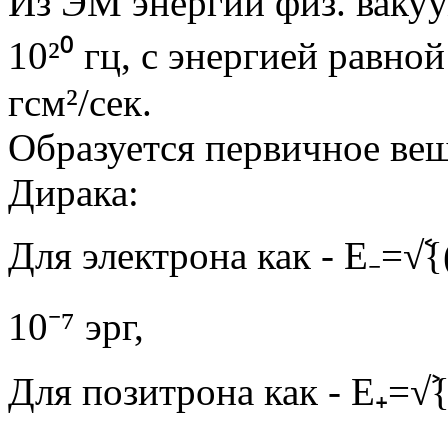
Из ЭМ энергии физ. вакуум
10²⁰ гц, с энергией равно
гсм²/сек.
Образуется первичное ве
Дирака:
Для электрона как - Е₋=√ࣷ{
10⁻⁷ эрг,
Для позитрона как - Е₊=√ࣸ{h