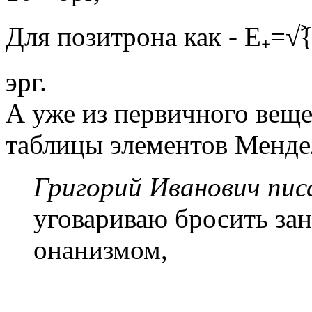
Для позитрона как - Е₊=√ࣸ{h
эрг.
А уже из первичного веще
таблицы элементов Менде
Григорий Иванович писа
уговариваю бросить за
онанизмом,