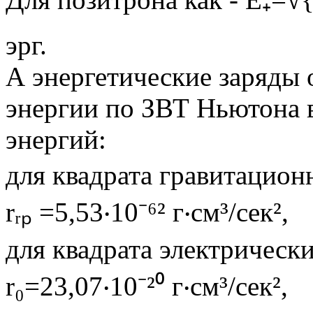
эрг.
А энергетические заряды 
энергии по ЗВТ Ньютона в
энергий:
для квадрата гравитационн
rᵣₚ =5,53‧10⁻⁶² г‧см³/сек²,
для квадрата электрических
r₀=23,07‧10⁻²⁰ г‧см³/сек²,