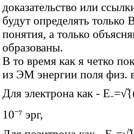
доказательство или ссылки
будут определять только 
понятия, а только объясня
образованы.
В то время как я четко по
из ЭМ энергии поля физ. в
Для электрона как - Е₋=√ࣷ{
10⁻⁷ эрг,
Для позитрона как - Е₊=√ࣸ{h