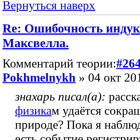
Вернуться наверх
Re: Ошибочность индук
Максвелла.
Комментарий теории:
#26
Pokhmelnykh
» 04 окт 20
знахарь писал(а):
расска
физика
м удаётся сокра
природе? Пока я наблю
есть событие регистриру