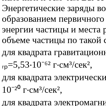
Энергетические заряды во
образованием первичного 
энергии частицы и места 
объеме частицы по такой 
для квадрата гравитационн
ᵣₚ=5,53‧10⁻⁶² г‧см³/сек²,
для квадрата электрических
10⁻²⁰ г‧см³/сек²,
для квадрата электромагни