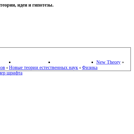
еории, идеи и гипотезы.
НАУКИ
ПОИСК ТЕОРИЙ
СТАРЫЙ ПОРТАЛ
New Theory
»
мов
‹
Новые теории естественных наук
‹
Физика
мер шрифта