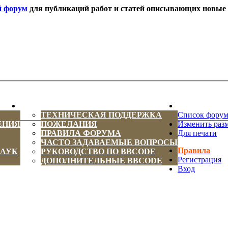
й форум
для публикаций работ и статей описывающих новые т
ИНФОРМАЦИЯ
НОВОСТИ 
ТЕХНИЧЕСКАЯ ПОДДЕРЖКА
Список фору
ЕНИЯ
ПОЖЕЛАНИЯ
Изменить раз
ПРАВИЛА ФОРУМА
Для печати
ЧАСТО ЗАДАВАЕМЫЕ ВОПРОСЫ
Правила
НАУК
РУКОВОДСТВО ПО BBCODE
Регистрация
ДОПОЛНИТЕЛЬНЫЕ BBCODE
Вход