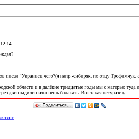
 12:14
ерждал?
ов писал "Украинец чего?(я напр.-сибиряк, по отцу Трофимчук,
одской области и в далёкие тридцатые годы мы с матерью туда е
ерез дви ныдили начинаешь балакать. Вот такая несуразица.
Поделиться…
казать