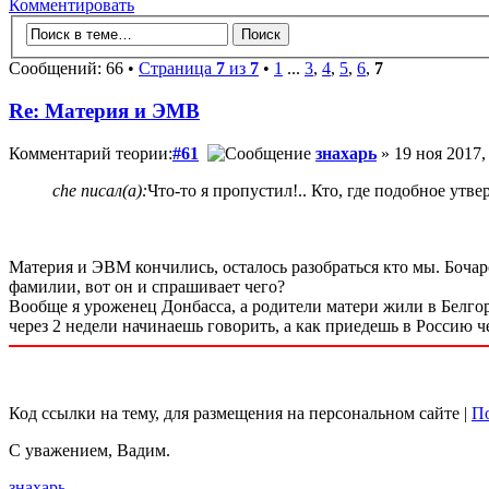
Комментировать
Сообщений: 66 •
Страница
7
из
7
•
1
...
3
,
4
,
5
,
6
,
7
Re: Материя и ЭМВ
Комментарий теории:
#61
знахарь
» 19 ноя 2017,
che писал(а):
Что-то я пропустил!.. Кто, где подобное утв
Материя и ЭВМ кончились, осталось разобраться кто мы. Бочар
фамилии, вот он и спрашивает чего?
Вообще я уроженец Донбасса, а родители матери жили в Белгор
через 2 недели начинаешь говорить, а как приедешь в Россию ч
Код ссылки на тему, для размещения на персональном сайте |
По
С уважением, Вадим.
знахарь