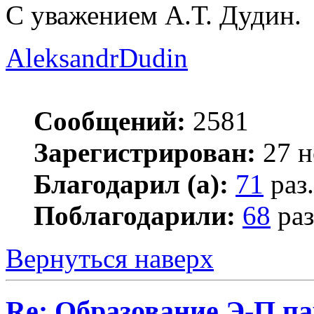
С уважением А.Т. Дудин.
AleksandrDudin
Сообщений:
2581
Зарегистрирован:
27 н
Благодарил (а):
71
раз.
Поблагодарили:
68
раз
Вернуться наверх
Re: Образование Э-П п