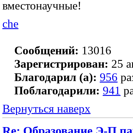
вместонаучные!
che
Сообщений:
13016
Зарегистрирован:
25 а
Благодарил (а):
956
ра
Поблагодарили:
941
ра
Вернуться наверх
Re: Образование Э-П п