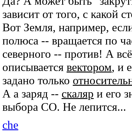
Да? А может быть "закрутк
зависит от того, с какой 
Вот Земля, например, есл
полюса -- вращается по ча
северного -- против! А вс
описывается
вектором
, и
задано только
относитель
А а заряд --
скаляр
и его з
выбора СО. Не лепится...
che