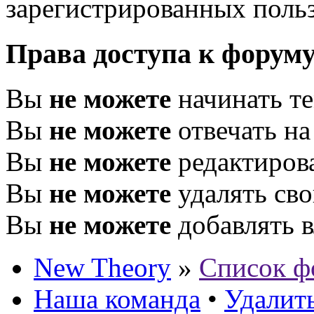
зарегистрированных польз
Права доступа к форум
Вы
не можете
начинать т
Вы
не можете
отвечать н
Вы
не можете
редактиров
Вы
не можете
удалять св
Вы
не можете
добавлять 
New Theory
»
Список ф
Наша команда
•
Удалить