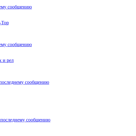
-Тор
х и рел