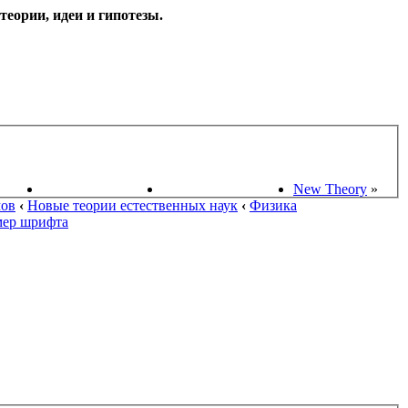
еории, идеи и гипотезы.
НАУКИ
ПОИСК ТЕОРИЙ
СТАРЫЙ ПОРТАЛ
New Theory
»
мов
‹
Новые теории естественных наук
‹
Физика
мер шрифта