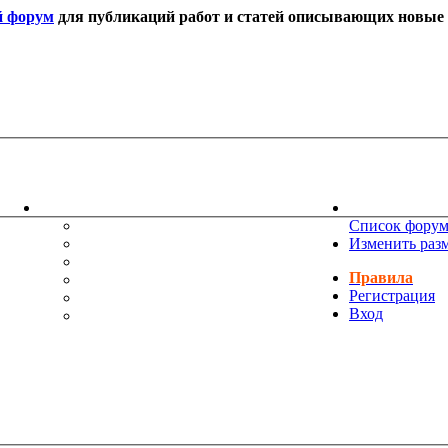
й форум
для публикаций работ и статей описывающих новые т
ИНФОРМАЦИЯ
НОВОСТИ 
ТЕХНИЧЕСКАЯ ПОДДЕРЖКА
Список фору
ЕНИЯ
ПОЖЕЛАНИЯ
Изменить раз
ПРАВИЛА ФОРУМА
Правила
ЧАСТО ЗАДАВАЕМЫЕ ВОПРОСЫ
Регистрация
НАУК
РУКОВОДСТВО ПО BBCODE
Вход
ДОПОЛНИТЕЛЬНЫЕ BBCODE