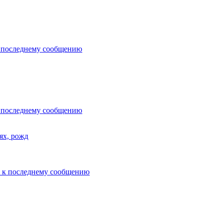
ях, рожд